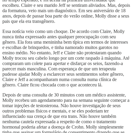
escolheu. Claire e seu marido Jeff se sentiram aliviados. Mas, depois
da formatura, veio mais um diagnóstico. Em seu aniversário de 18
anos, depois de passar boa parte do verão online, Molly disse a seus
pais que ela era transgênero.
Essa notícia veio como um choque. De acordo com Claire, Molly
nunca tinha expressado antes qualquer preocupação com seu
gênero. Ela fora uma menininha bem típica em termos de interesses
e escolhas de brinquedos, e tinha namorado muitos garotos no
ensino médio. No entanto, Jeff e Claire não protestaram quando
Molly trocou seu cabelo longo por um corte raspado à máquina. Até
compraram um colete para apertar e disfarçar os seios, fazendo-a
parecer mais masculina. Com esperança de que um terapeuta
pudesse ajudar Molly a esclarecer seus sentimentos sobre gênero,
Claire e Jeff a acompanharam numa consulta numa clínica de
gênero. Claire ficou chocada com o que aconteceu lá.
Depois de uma consulta de 30 minutos com um médico assistente,
Molly recebeu um agendamento para na semana seguinte começar a
tomar injeções de testosterona. Não houve investigação de seus
outros problemas físicos e mentais, e se eles poderiam ter
influenciado sua crença de que era trans. Não houve também
nenhuma cautela expressada a respeito de como o tratamento
hormonal poderia afetar a doença de Crohn. Molly simplesmente
tinha que assinar um formulário de consentimento dizendo que se