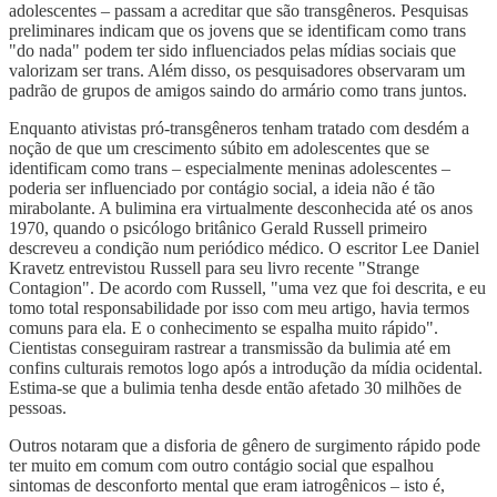
adolescentes – passam a acreditar que são transgêneros. Pesquisas
preliminares indicam que os jovens que se identificam como trans
"do nada" podem ter sido influenciados pelas mídias sociais que
valorizam ser trans. Além disso, os pesquisadores observaram um
padrão de grupos de amigos saindo do armário como trans juntos.
Enquanto ativistas pró-transgêneros tenham tratado com desdém a
noção de que um crescimento súbito em adolescentes que se
identificam como trans – especialmente meninas adolescentes –
poderia ser influenciado por contágio social, a ideia não é tão
mirabolante. A bulimina era virtualmente desconhecida até os anos
1970, quando o psicólogo britânico Gerald Russell primeiro
descreveu a condição num periódico médico. O escritor Lee Daniel
Kravetz entrevistou Russell para seu livro recente "Strange
Contagion". De acordo com Russell, "uma vez que foi descrita, e eu
tomo total responsabilidade por isso com meu artigo, havia termos
comuns para ela. E o conhecimento se espalha muito rápido".
Cientistas conseguiram rastrear a transmissão da bulimia até em
confins culturais remotos logo após a introdução da mídia ocidental.
Estima-se que a bulimia tenha desde então afetado 30 milhões de
pessoas.
Outros notaram que a disforia de gênero de surgimento rápido pode
ter muito em comum com outro contágio social que espalhou
sintomas de desconforto mental que eram iatrogênicos – isto é,