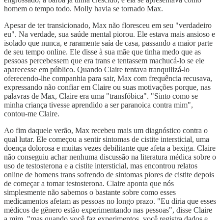
homem o tempo todo. Molly havia se tornado Max.
Apesar de ter transicionado, Max não floresceu em seu "verdadeiro
eu". Na verdade, sua saúde mental piorou. Ele estava mais ansioso e
isolado que nunca, e raramente saía de casa, passando a maior parte
de seu tempo online. Ele disse à sua mãe que tinha medo que as
pessoas percebessem que era trans e tentassem machucá-lo se ele
aparecesse em público. Quando Claire tentava tranquilizá-lo
oferecendo-lhe companhia para sair, Max com frequência recusava,
expressando não confiar em Claire ou suas motivações porque, nas
palavras de Max, Claire era uma "transfóbica". "Sinto como se
minha criança tivesse aprendido a ser paranoica contra mim",
contou-me Claire.
Ao fim daquele verão, Max recebeu mais um diagnóstico contra o
qual lutar. Ele começou a sentir sintomas de cistite intersticial, uma
doença dolorosa e muitas vezes debilitante que afeta a bexiga. Claire
não conseguiu achar nenhuma discussão na literatura médica sobre o
uso de testosterona e a cistite intersticial, mas encontrou relatos
online de homens trans sofrendo de sintomas piores de cistite depois
de começar a tomar testosterona. Claire aponta que nós
simplesmente não sabemos o bastante sobre como esses
medicamentos afetam as pessoas no longo prazo. "Eu diria que esses
médicos de gênero estão experimentando nas pessoas", disse Claire
a mim, "mas quando você faz experimentos, você registra dados e