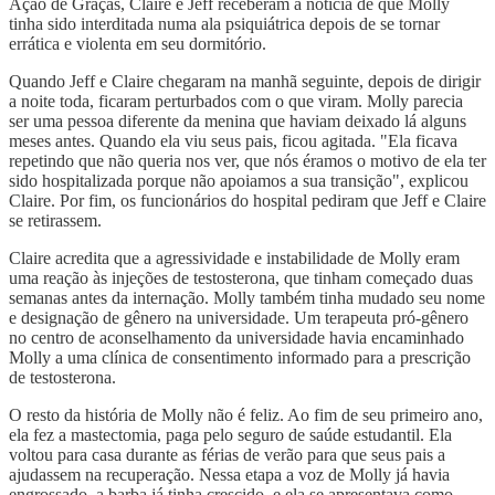
Ação de Graças, Claire e Jeff receberam a notícia de que Molly
tinha sido interditada numa ala psiquiátrica depois de se tornar
errática e violenta em seu dormitório.
Quando Jeff e Claire chegaram na manhã seguinte, depois de dirigir
a noite toda, ficaram perturbados com o que viram. Molly parecia
ser uma pessoa diferente da menina que haviam deixado lá alguns
meses antes. Quando ela viu seus pais, ficou agitada. "Ela ficava
repetindo que não queria nos ver, que nós éramos o motivo de ela ter
sido hospitalizada porque não apoiamos a sua transição", explicou
Claire. Por fim, os funcionários do hospital pediram que Jeff e Claire
se retirassem.
Claire acredita que a agressividade e instabilidade de Molly eram
uma reação às injeções de testosterona, que tinham começado duas
semanas antes da internação. Molly também tinha mudado seu nome
e designação de gênero na universidade. Um terapeuta pró-gênero
no centro de aconselhamento da universidade havia encaminhado
Molly a uma clínica de consentimento informado para a prescrição
de testosterona.
O resto da história de Molly não é feliz. Ao fim de seu primeiro ano,
ela fez a mastectomia, paga pelo seguro de saúde estudantil. Ela
voltou para casa durante as férias de verão para que seus pais a
ajudassem na recuperação. Nessa etapa a voz de Molly já havia
engrossado, a barba já tinha crescido, e ela se apresentava como