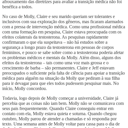
afrouxamento das diretrizes para avaliar a transição médica não foi
benéfica a todos.
No caso de Molly, Claire e seu marido queriam ser tolerantes e
inclusivos com sua exploração dos gêneros, mas ficaram alarmados
com a pressa de intervenção médica. Como uma profissional médica
com uma formação em pesquisa, Claire estava preocupada com os
efeitos colaterais da testosterona. As pesquisas rapidamente
confirmaram o que ela suspeitava – não há estudos sobre a
segurança a longo prazo da testosterona em pessoas de corpos
femininos, e pouco se sabe sobre como a testosterona poderia afetar
os problemas médicos e mentais da Molly. Além disso, alguns dos
efeitos da testosterona – tais como uma voz mais grossa e o
crescimento de barba – são permanentes. Claire e Jeff estavam
preocupados o suficiente pela falta de ciência para apoiar a transição
médica para alguém na situação da Molly que pediram à sua filha
para ir devagar para que eles todos pudessem pesquisar mais. No
início, Molly concordou.
Todavia, logo depois de Molly começar a universidade, Claire já
percebia que as coisas não iam bem. Molly não se comunicava com
seus pais frequentemente. Quando Claire conseguiu entrar em
contato com ela, Molly estava quieta e soturna. Quando chegou
outubro, Molly parou de atender a chamadas e só respondia por
texto. Uma semana antes de Molly voltar para cassa para o dia de