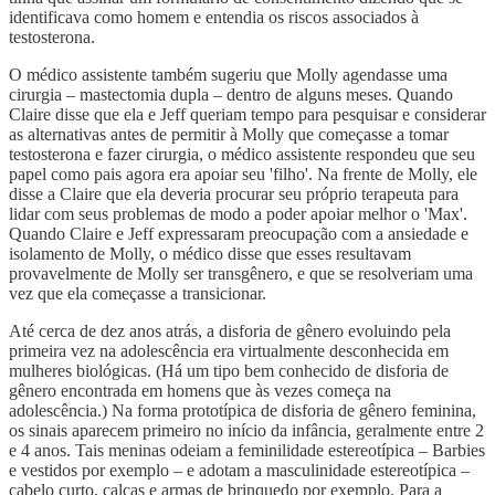
identificava como homem e entendia os riscos associados à
testosterona.
O médico assistente também sugeriu que Molly agendasse uma
cirurgia – mastectomia dupla – dentro de alguns meses. Quando
Claire disse que ela e Jeff queriam tempo para pesquisar e considerar
as alternativas antes de permitir à Molly que começasse a tomar
testosterona e fazer cirurgia, o médico assistente respondeu que seu
papel como pais agora era apoiar seu 'filho'. Na frente de Molly, ele
disse a Claire que ela deveria procurar seu próprio terapeuta para
lidar com seus problemas de modo a poder apoiar melhor o 'Max'.
Quando Claire e Jeff expressaram preocupação com a ansiedade e
isolamento de Molly, o médico disse que esses resultavam
provavelmente de Molly ser transgênero, e que se resolveriam uma
vez que ela começasse a transicionar.
Até cerca de dez anos atrás, a disforia de gênero evoluindo pela
primeira vez na adolescência era virtualmente desconhecida em
mulheres biológicas. (Há um tipo bem conhecido de disforia de
gênero encontrada em homens que às vezes começa na
adolescência.) Na forma prototípica de disforia de gênero feminina,
os sinais aparecem primeiro no início da infância, geralmente entre 2
e 4 anos. Tais meninas odeiam a feminilidade estereotípica – Barbies
e vestidos por exemplo – e adotam a masculinidade estereotípica –
cabelo curto, calças e armas de brinquedo por exemplo. Para a