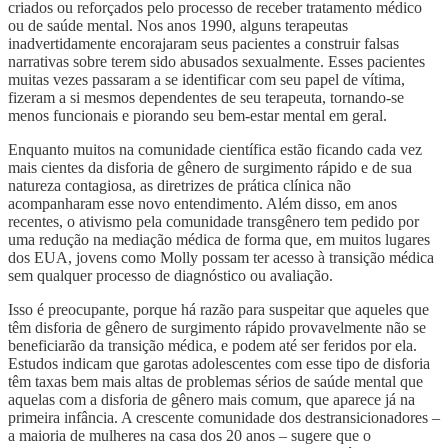
criados ou reforçados pelo processo de receber tratamento médico
ou de saúde mental. Nos anos 1990, alguns terapeutas
inadvertidamente encorajaram seus pacientes a construir falsas
narrativas sobre terem sido abusados sexualmente. Esses pacientes
muitas vezes passaram a se identificar com seu papel de vítima,
fizeram a si mesmos dependentes de seu terapeuta, tornando-se
menos funcionais e piorando seu bem-estar mental em geral.
Enquanto muitos na comunidade científica estão ficando cada vez
mais cientes da disforia de gênero de surgimento rápido e de sua
natureza contagiosa, as diretrizes de prática clínica não
acompanharam esse novo entendimento. Além disso, em anos
recentes, o ativismo pela comunidade transgênero tem pedido por
uma redução na mediação médica de forma que, em muitos lugares
dos EUA, jovens como Molly possam ter acesso à transição médica
sem qualquer processo de diagnóstico ou avaliação.
Isso é preocupante, porque há razão para suspeitar que aqueles que
têm disforia de gênero de surgimento rápido provavelmente não se
beneficiarão da transição médica, e podem até ser feridos por ela.
Estudos indicam que garotas adolescentes com esse tipo de disforia
têm taxas bem mais altas de problemas sérios de saúde mental que
aquelas com a disforia de gênero mais comum, que aparece já na
primeira infância. A crescente comunidade dos destransicionadores –
a maioria de mulheres na casa dos 20 anos – sugere que o