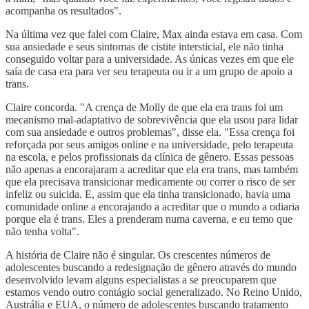
acompanha os resultados".
Na última vez que falei com Claire, Max ainda estava em casa. Com
sua ansiedade e seus sintomas de cistite intersticial, ele não tinha
conseguido voltar para a universidade. As únicas vezes em que ele
saía de casa era para ver seu terapeuta ou ir a um grupo de apoio a
trans.
Claire concorda. "A crença de Molly de que ela era trans foi um
mecanismo mal-adaptativo de sobrevivência que ela usou para lidar
com sua ansiedade e outros problemas", disse ela. "Essa crença foi
reforçada por seus amigos online e na universidade, pelo terapeuta
na escola, e pelos profissionais da clínica de gênero. Essas pessoas
não apenas a encorajaram a acreditar que ela era trans, mas também
que ela precisava transicionar medicamente ou correr o risco de ser
infeliz ou suicida. E, assim que ela tinha transicionado, havia uma
comunidade online a encorajando a acreditar que o mundo a odiaria
porque ela é trans. Eles a prenderam numa caverna, e eu temo que
não tenha volta".
A história de Claire não é singular. Os crescentes números de
adolescentes buscando a redesignação de gênero através do mundo
desenvolvido levam alguns especialistas a se preocuparem que
estamos vendo outro contágio social generalizado. No Reino Unido,
Austrália e EUA, o número de adolescentes buscando tratamento