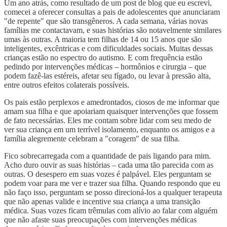
Um ano atrás, como resultado de um post de blog que eu escrevi,
comecei a oferecer consultas a pais de adolescentes que anunciaram
"de repente" que são transgêneros. A cada semana, várias novas
famílias me contactavam, e suas histórias são notavelmente similares
umas às outras. A maioria tem filhas de 14 ou 15 anos que são
inteligentes, excêntricas e com dificuldades sociais. Muitas dessas
crianças estão no espectro do autismo. E com frequência estão
pedindo por intervenções médicas – hormônios e cirurgia – que
podem fazê-las estéreis, afetar seu fígado, ou levar à pressão alta,
entre outros efeitos colaterais possíveis.
Os pais estão perplexos e amedrontados, ciosos de me informar que
amam sua filha e que apoiariam quaisquer intervenções que fossem
de fato necessárias. Eles me contam sobre lidar com seu medo de
ver sua criança em um terrível isolamento, enquanto os amigos e a
família alegremente celebram a "coragem" de sua filha.
Fico sobrecarregada com a quantidade de pais ligando para mim.
Acho duro ouvir as suas histórias – cada uma tão parecida com as
outras. O desespero em suas vozes é palpável. Eles perguntam se
podem voar para me ver e trazer sua filha. Quando respondo que eu
não faço isso, perguntam se posso direcioná-los a qualquer terapeuta
que não apenas valide e incentive sua criança a uma transição
médica. Suas vozes ficam trêmulas com alívio ao falar com alguém
que não afaste suas preocupações com intervenções médicas