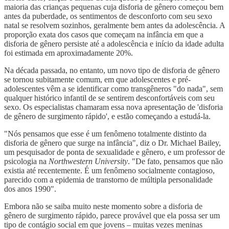
maioria das crianças pequenas cuja disforia de gênero começou bem
antes da puberdade, os sentimentos de desconforto com seu sexo
natal se resolvem sozinhos, geralmente bem antes da adolescência. A
proporção exata dos casos que começam na infância em que a
disforia de gênero persiste até a adolescência e início da idade adulta
foi estimada em aproximadamente 20%.
Na década passada, no entanto, um novo tipo de disforia de gênero
se tornou subitamente comum, em que adolescentes e pré-
adolescentes vêm a se identificar como transgêneros "do nada", sem
qualquer histórico infantil de se sentirem desconfortáveis com seu
sexo. Os especialistas chamaram essa nova apresentação de 'disforia
de gênero de surgimento rápido', e estão começando a estudá-la.
"Nós pensamos que esse é um fenômeno totalmente distinto da
disforia de gênero que surge na infância", diz o Dr. Michael Bailey,
um pesquisador de ponta de sexualidade e gênero, e um professor de
psicologia na
Northwestern University
. "De fato, pensamos que não
existia até recentemente. É um fenômeno socialmente contagioso,
parecido com a epidemia de transtorno de múltipla personalidade
dos anos 1990".
Embora não se saiba muito neste momento sobre a disforia de
gênero de surgimento rápido, parece provável que ela possa ser um
tipo de contágio social em que jovens – muitas vezes meninas