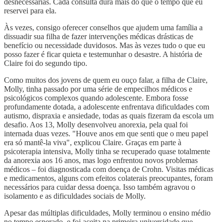
desnecessárias. Cada consulta dura mais do que o tempo que eu
reservei para ela.
Às vezes, consigo oferecer conselhos que ajudem uma família a
dissuadir sua filha de fazer intervenções médicas drásticas de
benefício ou necessidade duvidosos. Mas às vezes tudo o que eu
posso fazer é ficar quieta e testemunhar o desastre. A história de
Claire foi do segundo tipo.
Como muitos dos jovens de quem eu ouço falar, a filha de Claire,
Molly, tinha passado por uma série de empecilhos médicos e
psicológicos complexos quando adolescente. Embora fosse
profundamente dotada, a adolescente enfrentava dificuldades com
autismo, dispraxia e ansiedade, todas as quais fizeram da escola um
desafio. Aos 13, Molly desenvolveu anorexia, pela qual foi
internada duas vezes. "Houve anos em que senti que o meu papel
era só mantê-la viva", explicou Claire. Graças em parte à
psicoterapia intensiva, Molly tinha se recuperado quase totalmente
da anorexia aos 16 anos, mas logo enfrentou novos problemas
médicos – foi diagnosticada com doença de Crohn. Visitas médicas
e medicamentos, alguns com efeitos colaterais preocupantes, foram
necessários para cuidar dessa doença. Isso também agravou o
isolamento e as dificuldades sociais de Molly.
Apesar das múltiplas dificuldades, Molly terminou o ensino médio
no tempo esperado, e foi aceita na primeira universidade que