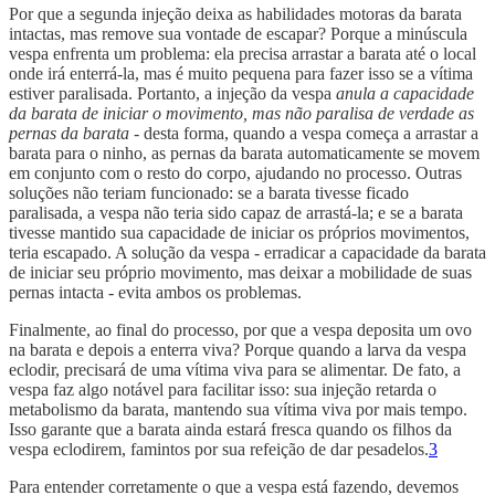
Por que a segunda injeção deixa as habilidades motoras da barata
intactas, mas remove sua vontade de escapar? Porque a minúscula
vespa enfrenta um problema: ela precisa arrastar a barata até o local
onde irá enterrá-la, mas é muito pequena para fazer isso se a vítima
estiver paralisada. Portanto, a injeção da vespa
anula a capacidade
da barata de iniciar o movimento, mas não paralisa de verdade as
pernas da barata
- desta forma, quando a vespa começa a arrastar a
barata para o ninho, as pernas da barata automaticamente se movem
em conjunto com o resto do corpo, ajudando no processo. Outras
soluções não teriam funcionado: se a barata tivesse ficado
paralisada, a vespa não teria sido capaz de arrastá-la; e se a barata
tivesse mantido sua capacidade de iniciar os próprios movimentos,
teria escapado. A solução da vespa - erradicar a capacidade da barata
de iniciar seu próprio movimento, mas deixar a mobilidade de suas
pernas intacta - evita ambos os problemas.
Finalmente, ao final do processo, por que a vespa deposita um ovo
na barata e depois a enterra viva? Porque quando a larva da vespa
eclodir, precisará de uma vítima viva para se alimentar. De fato, a
vespa faz algo notável para facilitar isso: sua injeção retarda o
metabolismo da barata, mantendo sua vítima viva por mais tempo.
Isso garante que a barata ainda estará fresca quando os filhos da
vespa eclodirem, famintos por sua refeição de dar pesadelos.
3
Para entender corretamente o que a vespa está fazendo, devemos