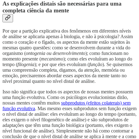
As explicações distais são necessárias para uma
completa ciência da mente
Por que a partição explicativa dos fenômenos em diferentes níveis
de análise se aplicaria apenas à biologia, e não à psicologia? Assim
como o coração e o fígado, os aspectos da mente estão sujeitos às
mesmas quatro questões: como se desenvolvem durante a vida do
organismo (
ontogenia ou desenvolvimento
); como funcionam no
momento presente (
mecanismo
); como eles evoluíram ao longo do
tempo (
filogenia
); e por que eles evoluíram (
função
). Se quisermos
uma compreensão completa, digamos, da atenção, memória ou
emoção, precisaremos abordar esses aspectos da mente tanto no
nível proximal quanto no nível distal de análise.
Isso não significa que todos os aspectos de nossas mentes possuem
uma função evolutiva. Como os psicólogos evolucionistas dirão,
nossas mentes contêm muitos
subprodutos (efeitos colaterais) sem
função evolutiva
. Mas mesmo esses subprodutos sem função exigem
o nível distal de análise: eles evoluíram ao longo do tempo (portanto,
eles exigem o nível filogenético de análise) e são subprodutos de
adaptações que têm uma função biológica (portanto, eles exigem o
nível funcional de análise). Simplesmente não há como contornar a
conclusão de que o nível distal de análise se aplica à mente e a como