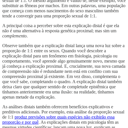
sexual de 1:1. O mesmo argumento é válido se, nesse exemplo, você
substituir as fêmeas por machos. Em outras palavras, uma população
que começa com menos nascimentos do sexo masculino também
tende a convergir para uma proporção sexual de 1:1.
A principal coisa a perceber sobre esta explicação distal é que ela
não é uma alternativa à resposta genética proximal; mas sim um
complemento
.
Observe também que a explicação distal lança uma nova luz sobre a
proporção de 1:1 entre os sexos. Quando você descobre a
explicação distal para um fenômeno em fisiologia, psicologia ou
comportamento, você aprende algo genuinamente novo, mesmo que
já conheça a explicação proximal. E, crucialmente, sua nova camada
de compreensão não é redundante nem está em conflito com sua
compreensão proximal já existente. Em vez disso, complementa o
que você sabe, completando o quadro. A explicação distal também
deixa claro que qualquer sentido de completude epistêmica que
tínhamos anteriormente era uma ilusão: na realidade, tínhamos
apenas metade da explicação.
As análises distais também oferecem benefícios explicativos e
preditivos adicionais. Por exemplo, esta análise da proporção sexual
de 1:1
produz previsões sobre quais espécies não exibirão essa
proporção e por quê
. As explicações distais em psicologia têm as
mesmas virtudes científicas: lançam uma nova luz, explicam as