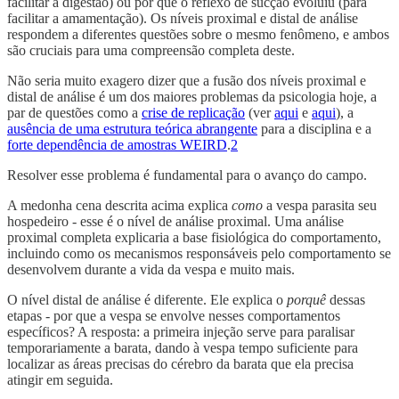
facilitar a digestão) ou por que o reflexo de sucção evoluiu (para
facilitar a amamentação). Os níveis proximal e distal de análise
respondem a diferentes questões sobre o mesmo fenômeno, e ambos
são cruciais para uma compreensão completa deste.
Não seria muito exagero dizer que a fusão dos níveis proximal e
distal de análise é um dos maiores problemas da psicologia hoje, a
par de questões como a
crise de replicação
(ver
aqui
e
aqui
), a
ausência de uma estrutura teórica abrangente
para a disciplina e a
forte dependência de amostras WEIRD
.
2
Resolver esse problema é fundamental para o avanço do campo.
A medonha cena descrita acima explica
como
a vespa parasita seu
hospedeiro - esse é o nível de análise proximal. Uma análise
proximal completa explicaria a base fisiológica do comportamento,
incluindo como os mecanismos responsáveis pelo comportamento se
desenvolvem durante a vida da vespa e muito mais.
O nível distal de análise é diferente. Ele explica o
porquê
dessas
etapas - por que a vespa se envolve nesses comportamentos
específicos? A resposta: a primeira injeção serve para paralisar
temporariamente a barata, dando à vespa tempo suficiente para
localizar as áreas precisas do cérebro da barata que ela precisa
atingir em seguida.