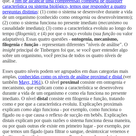
que, a
fim de alcançar uma compreensão completa de qualquer
característica ou sistema biológico, temos que responder a quatro
perguntas distintas
: (1) como o sistema se desenvolve durante a vida
de um organismo (conhecido como
ontogenia
ou desenvolvimento);
(2) como o sistema funciona no presente imediato (
mecanismo
ou
causalidade imediata); (3) como a característica evoluiu ao longo do
tempo (
filogenia
); e (4) por que o traço evoluiu (sua
função
ou valor
adaptativo). Essas quatro questões -
ontogenia, mecanismo,
filogenia
e
função
- representam diferentes "níveis de análise". O
insight
principal de Tinbergen foi que, se você quer entender algo
sobre um organismo, você precisa de todos os quatro níveis de
análise.
Esses quatro níveis podem ser agrupados em duas categorias mais
amplas,
conhecidas como os níveis de análise proximal e distal
(ver
também
Mayr, 1961
). O nível
proximal
consiste em ontogenia e
mecanismo, que explicam como a característica se desenvolveu
durante a vida de um organismo e como ela funciona no presente
imediato. O nível
distal
consiste em filogenia e função, tratando
como e por que a característica evoluiu. Explicações proximais
explicam
como
algo funciona - por exemplo, como funciona o
fígado ou o que causa o reflexo de sucção em bebês. Explicações
distais explicam por quais razões o sistema funciona dessa maneira,
ou por quais outras ele existe em primeiro lugar - por exemplo, por
que temos um fígado (para filtrar o sangue, desintoxicar venenos e