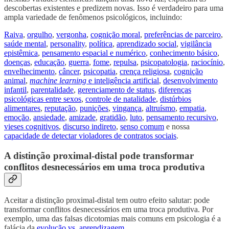
descobertas existentes e predizem novas. Isso é verdadeiro para uma
ampla variedade de fenômenos psicológicos, incluindo:
Raiva
,
orgulho
,
vergonha
,
cognição moral
,
preferências de parceiro
,
saúde mental
,
personality
,
política
,
aprendizado social
,
vigilância
epistêmica
,
pensamento espacial e numérico
,
conhecimento básico
,
doenças
,
educação
,
guerra
,
fome
,
repulsa
,
psicopatologia
,
raciocínio
,
envelhecimento
,
câncer
,
psicopatia
,
crença religiosa
,
cognição
animal
,
machine learning
e inteligência artificial
,
desenvolvimento
infantil
,
parentalidade
,
gerenciamento de status
,
diferenças
psicológicas entre sexos
,
controle de natalidade
,
distúrbios
alimentares
,
reputação
,
punições
,
vingança
,
altruísmo
,
empatia
,
emoção
,
ansiedade
,
amizade
,
gratidão
,
luto
,
pensamento recursivo
,
vieses cognitivos
,
discurso indireto
,
senso comum
e nossa
capacidade de detectar violadores de contratos sociais
.
A distinção proximal-distal pode transformar
conflitos desnecessários em uma troca produtiva
Aceitar a distinção proximal-distal tem outro efeito salutar: pode
transformar conflitos desnecessários em uma troca produtiva. Por
exemplo, uma das falsas dicotomias mais comuns em psicologia é a
falácia da
evolução vs. aprendizagem
.