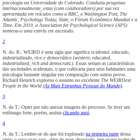
psicologia na Universidade do Colorado. Conduziu pesquisas
internacionalmente, estas (com colaboradores) por sua vez
apresentada em veículos como a BBC, o Washington Post, The
Atlantic, Psychology Today, Slate, o Fórum Econômico Mundial e a
Time. Em 2019, a Association for Psychological Science (APS)
nomeou-o uma estrela em ascensão.
2
N. do. R.: WEIRD é uma sigla que significa
ocidental, educado,
industrializado, rico e democrático
(
western, educated,
industrialized, rich and democratic)
. Essas seriam as características
das sociedades ocidentais, o que cultivaria para seus habitantes uma
psicologia bastante singular em comparação com outros povos.
Richard Henrich explorou o assunto no excelente
The WEIRDest
People in the World (
As Mais Estranhas Pessoas do Mundo)
.
3
N. da T.: Optei por não anexar imagens do processo. Se tiver um
estômago forte, porém, assista
clicando aqui
.
4
N. da T.: Lembre-se do que foi explorado
na primeira parte
dessa
série: o sexo mais raro, além de mais disputado, tem maior poder de