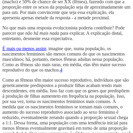
(macho) e 50% de chance de ser XX (fêmea), fazendo com que a
proporção entre os sexos da população seja de aproximadamente um
para um. Por mais convincente que seja essa explicação, ela
apresenta apenas metade da resposta - a metade proximal.
No que mais uma resposta evolucionista poderia contribuir? Pode
parecer que
não há mais
nada
para explicar. A explicação distal,
entretanto, desmente essa expectativa.
É mais ou menos assim
: imagine que, numa população, os
nascimentos femininos são menos comuns do que os nascimentos
masculinos; há, portanto, menos fêmeas adultas nessa população.
Como as fêmeas são mais raras, em média, elas têm maior sucesso
reprodutivo do que os machos.
4
Como as fêmeas têm maior sucesso reprodutivo, indivíduos que são
geneticamente predispostos a produzir filhas acabam tendo mais
descendentes, em média. Isso faz com que os genes que predispõem
à produção de filhas aumentem em frequência na população. Isso,
por sua vez, torna os nascimentos femininos mais comuns. À
medida que os nascimentos femininos se tornam mais comuns, o
aumento do sucesso reprodutivo associado ao sexo feminino é
reduzido, eventualmente zerando quando a proporção sexual chega
a 1:1. Dessa forma, uma população com uma tendência inicial para
menos fêmeas eventualmente gravitará em torno de uma proporção