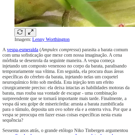
Imagem:
Lenny Worthington
A
vespa-esmeralda
(
Ampulex compressa
) parasita a barata comum
com uma sofisticação que mexe com nossa imaginação. A cena
mórbida se desenrola da seguinte maneira. A vespa começa
injetando um composto venenoso no corpo da barata, paralisando
temporariamente sua vítima. Em seguida, ela procura duas áreas
específicas do cérebro da barata, injetando nelas um coquetel
neuroquímico feito sob medida. Esta injeção tem um efeito
cirurgicamente preciso: ela deixa intactas as habilidades motoras da
barata, mas rouba sua vontade de escapar - uma combinação
surpreendente que se tornará importante mais tarde. Finalmente, a
vespa dá seu golpe de misericórdia: arrasta a barata zumbificada
para o túmulo, deposita um ovo sobre ela e a enterra viva. Por que a
vespa se preocupa em fazer essas coisas específicas nesta exata
sequência?
Sessenta anos atrás, o grande etólogo Niko Tinbergen argumentou