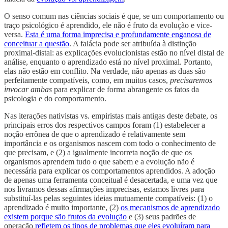
O senso comum nas ciências sociais é que, se um comportamento ou
traço psicológico é aprendido, ele não é fruto da evolução e vice-
versa.
Esta é uma forma imprecisa e profundamente enganosa de
conceituar a questão
. A falácia pode ser atribuída à distinção
proximal-distal: as explicações evolucionistas estão no nível distal de
análise, enquanto o aprendizado está no nível proximal. Portanto,
elas não estão em conflito. Na verdade, não apenas as duas são
perfeitamente compatíveis, como, em muitos casos,
precisaremos
invocar ambas
para explicar de forma abrangente os fatos da
psicologia e do comportamento.
Nas iterações nativistas vs. empiristas mais antigas deste debate, os
principais erros dos respectivos campos foram (1) estabelecer a
noção errônea de que o aprendizado é relativamente sem
importância e os organismos nascem com todo o conhecimento de
que precisam, e (2) a igualmente incorreta noção de que os
organismos aprendem tudo o que sabem e a evolução não é
necessária para explicar os comportamentos aprendidos. A adoção
de apenas uma ferramenta conceitual é desacertada, e uma vez que
nos livramos dessas afirmações imprecisas, estamos livres para
substituí-las pelas seguintes ideias mutuamente compatíveis: (1) o
aprendizado é muito importante, (2)
os mecanismos de aprendizado
existem porque são frutos da evolução
e (3) seus padrões de
operação
refletem os tipos de problemas que eles evoluíram para