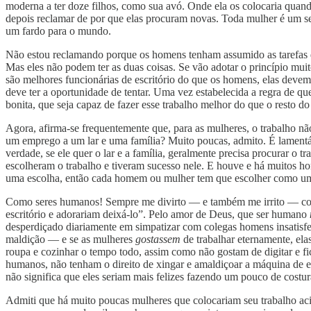
moderna a ter doze filhos, como sua avó. Onde ela os colocaria quan
depois reclamar de por que elas procuram novas. Toda mulher é um 
um fardo para o mundo.
Não estou reclamando porque os homens tenham assumido as tarefas de
Mas eles não podem ter as duas coisas. Se vão adotar o princípio muit
são melhores funcionárias de escritório do que os homens, elas devem 
deve ter a oportunidade de tentar. Uma vez estabelecida a regra de q
bonita, que seja capaz de fazer esse trabalho melhor do que o resto d
Agora, afirma-se frequentemente que, para as mulheres, o trabalho n
um emprego a um lar e uma família? Muito poucas, admito. É lamentáv
verdade, se ele quer o lar e a família, geralmente precisa procurar o
escolheram o trabalho e tiveram sucesso nele. E houve e há muitos ho
uma escolha, então cada homem ou mulher tem que escolher como um
Como seres humanos! Sempre me divirto — e também me irrito — com os
escritório e adorariam deixá-lo”. Pelo amor de Deus, que ser humano
desperdiçado diariamente em simpatizar com colegas homens insatisfe
maldição — e se as mulheres
gostassem
de trabalhar eternamente, el
roupa e cozinhar o tempo todo, assim como não gostam de digitar e fi
humanos, não tenham o direito de xingar e amaldiçoar a máquina de 
não significa que eles seriam mais felizes fazendo um pouco de costu
Admiti que há muito poucas mulheres que colocariam seu trabalho aci