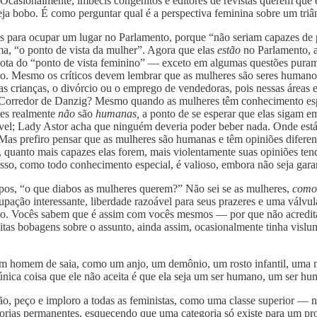
Ocasionalmente, imbecis congênitos e editores de revistas querem que e
eja bobo. É como perguntar qual é a perspectiva feminina sobre um triâ
para ocupar um lugar no Parlamento, porque “não seriam capazes de pe
ma, “o ponto de vista da mulher”. Agora que elas
estão
no Parlamento, 
nota do “ponto de vista feminino” — exceto em algumas questões puram
o. Mesmo os críticos devem lembrar que as mulheres são seres humanos
as crianças, o divórcio ou o emprego de vendedoras, pois nessas áreas
o Corredor de Danzig? Mesmo quando as mulheres têm conhecimento espec
res realmente
não
são
humanas,
a ponto de se esperar que elas sigam 
ável; Lady Astor acha que ninguém deveria poder beber nada. Onde est
s prefiro pensar que as mulheres são humanas e têm opiniões diferent
, quanto mais capazes elas forem, mais violentamente suas opiniões tend
sso, como todo conhecimento especial, é valioso, embora não seja gara
pos, “o que diabos as mulheres querem?” Não sei se as mulheres,
com
ão interessante, liberdade razoável para seus prazeres e uma válvula
uo. Vocês sabem que é assim com vocês mesmos — por que não acredit
itas bobagens sobre o assunto, ainda assim, ocasionalmente tinha visl
m homem de saia, como um anjo, um demônio, um rosto infantil, uma m
nica coisa que ele não aceita é que ela seja um ser humano, um ser hu
o, peço e imploro a todas as feministas, como uma classe superior — n
orias permanentes, esquecendo que uma categoria só existe para um prop