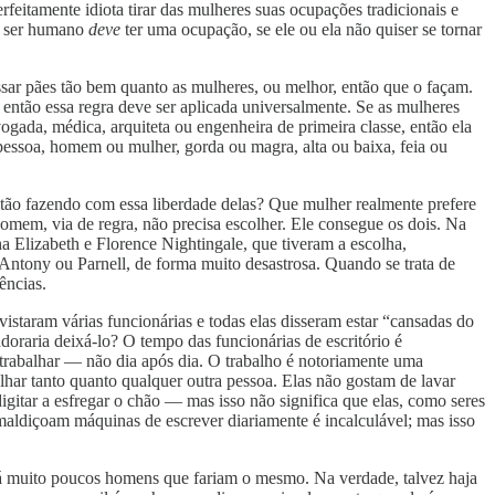
eitamente idiota tirar das mulheres suas ocupações tradicionais e
m ser humano
deve
ter uma ocupação, se ele ou ela não quiser se tornar
sar pães tão bem quanto as mulheres, ou melhor, então que o façam.
, então essa regra deve ser aplicada universalmente. Se as mulheres
ogada, médica, arquiteta ou engenheira de primeira classe, então ela
 pessoa, homem ou mulher, gorda ou magra, alta ou baixa, feia ou
stão fazendo com essa liberdade delas? Que mulher realmente prefere
mem, via de regra, não precisa escolher. Ele consegue os dois. Na
ha Elizabeth e Florence Nightingale, que tiveram a escolha,
Antony ou Parnell, de forma muito desastrosa. Quando se trata de
ências.
taram várias funcionárias e todas elas disseram estar “cansadas do
adoraria deixá-lo? O tempo das funcionárias de escritório é
trabalhar — não dia após dia. O trabalho é notoriamente uma
lhar tanto quanto qualquer outra pessoa. Elas não gostam de lavar
gitar a esfregar o chão — mas isso não significa que elas, como seres
ldiçoam máquinas de escrever diariamente é incalculável; mas isso
há muito poucos homens que fariam o mesmo. Na verdade, talvez haja