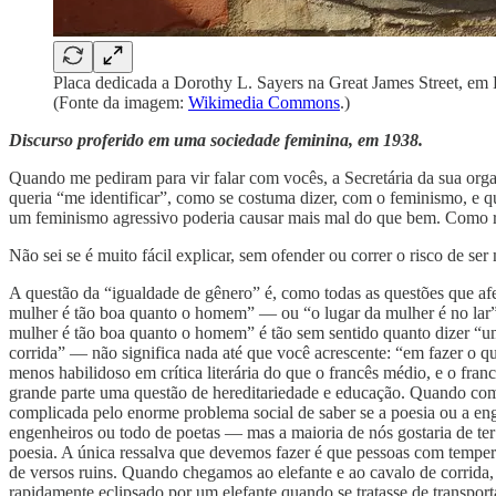
Placa dedicada a Dorothy L. Sayers na Great James Street, em 
(Fonte da imagem:
Wikimedia Commons
.)
Discurso proferido em uma sociedade feminina, em 1938.
Quando me pediram para vir falar com vocês, a Secretária da sua org
queria “me identificar”, como se costuma dizer, com o feminismo, e q
um feminismo agressivo poderia causar mais mal do que bem. Como res
Não sei se é muito fácil explicar, sem ofender ou correr o risco de ser
A questão da “igualdade de gênero” é, como todas as questões que af
mulher é tão boa quanto o homem” — ou “o lugar da mulher é no lar”
mulher é tão boa quanto o homem” é tão sem sentido quanto dizer “u
corrida” — não significa nada até que você acrescente: “em fazer o 
menos habilidoso em crítica literária do que o francês médio, e o fr
grande parte uma questão de hereditariedade e educação. Quando c
complicada pelo enorme problema social de saber se a poesia ou a e
engenheiros ou todo de poetas — mas a maioria de nós gostaria de te
poesia. A única ressalva que devemos fazer é que pessoas com tempe
de versos ruins. Quando chegamos ao elefante e ao cavalo de corrida
rapidamente eclipsado por um elefante quando se tratasse de transport