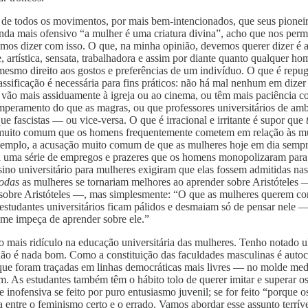
 de todos os movimentos, por mais bem-intencionados, que seus pioneiro
inda mais ofensivo “a mulher é uma criatura divina”, acho que nos perm
s dizer com isso. O que, na minha opinião, devemos querer dizer é al
nte, artística, sensata, trabalhadora e assim por diante quanto qualqu
esmo direito aos gostos e preferências de um indivíduo. O que é rep
assificação é necessária para fins práticos: não há mal nenhum em diz
, vão mais assiduamente à igreja ou ao cinema, ou têm mais paciência
peramento do que as magras, ou que professores universitários de amb
e fascistas — ou vice-versa. O que é irracional e irritante é supor que
ro muito comum que os homens frequentemente cometem em relação às mul
emplo, a acusação muito comum de que as mulheres hoje em dia sempre
 Há uma série de empregos e prazeres que os homens monopolizaram par
no universitário para mulheres exigiram que elas fossem admitidas nas
todas
as mulheres se tornariam melhores ao aprender sobre Aristóteles
sobre Aristóteles —, mas simplesmente: “O que as mulheres querem com
estudantes universitários ficam pálidos e desmaiam só de pensar nele — 
 me impeça de aprender sobre ele.”
o mais ridículo na educação universitária das mulheres. Tenho notado u
ão é nada bom. Como a constituição das faculdades masculinas é autocrá
 que foram traçadas em linhas democráticas mais livres — no molde medi
m. As estudantes também têm o hábito tolo de querer imitar e superar os
e inofensiva se feito por puro entusiasmo juvenil; se for feito “porque
ntre o feminismo certo e o errado. Vamos abordar esse assunto terrív