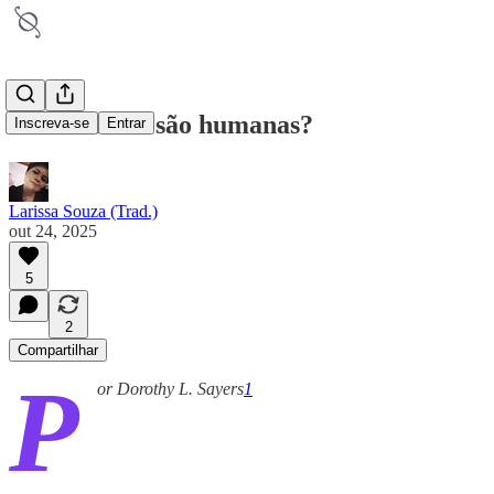
As mulheres são humanas?
Inscreva-se
Entrar
Larissa Souza (Trad.)
out 24, 2025
5
2
Compartilhar
P
or Dorothy L. Sayers
1