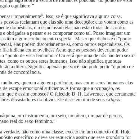
u diga algo sobre a escrita de romances policiais “do ponto de vista
ngulo equilátero.”
nsar imperialmente”. Isso, se é que significava alguma coisa,
as pessoas reclamam que elas são uma decepção: elas votam como as
ente domésticas, e mesmo assim elas não estão todas de acordo.
 e obrigadas a pensar e se comportar como tal. Posso imaginar um
 elas têm algum conhecimento especial. Mas o que diabos é o “ponto
ial, elas podem discordar entre si, como outros especialistas. Os
em fila indiana como ovelhas? Acho que as pessoas deveriam poder
á o “ponto de vista feminino”? Ou será que uma de nós não tem sexo?
es, como os outros seres humanos. Isso não significa que suas
erão a diferir. Significa apenas que você não pode pedir “o ponto de
ntia de concordância.
o
mulheres, querem algo em particular, mas como seres humanos elas
 de escape emocional suficiente. A forma que a ocupação, os
am que é assim conosco? O falecido D. H. Lawrence, que certamente
umbres devastadores do óbvio. Ele disse em um de seus
Artigos
áquina, um instrumento, um seio, um útero, um par de pernas,
mano real do sexo feminino.”
a verdade, não como uma classe, exceto em um contexto útil. Hoje
ósito específico e deve ser esquecida assim que esse propósito for