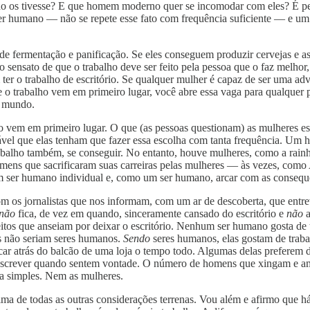
do os tivesse? E que homem moderno quer se incomodar com eles? É perf
ser humano — não se repete esse fato com frequência suficiente — e u
 fermentação e panificação. Se eles conseguem produzir cervejas e as
o sensato de que o trabalho deve ser feito pela pessoa que o faz melhor
ter o trabalho de escritório. Se qualquer mulher é capaz de ser uma adv
ue o trabalho vem em primeiro lugar, você abre essa vaga para qualquer
o mundo.
ão vem em primeiro lugar. O que (as pessoas questionam) as mulheres e
el que elas tenham que fazer essa escolha com tanta frequência. Um ho
 trabalho também, se conseguir. No entanto, houve mulheres, como a rain
mens que sacrificaram suas carreiras pelas mulheres — às vezes, como 
 ser humano individual e, como um ser humano, arcar com as consequ
 jornalistas que nos informam, com um ar de descoberta, que entrevis
não
fica, de vez em quando, sinceramente cansado do escritório e
não
itos que anseiam por deixar o escritório. Nenhum ser humano gosta de 
as não seriam seres humanos.
Sendo
seres humanos, elas gostam de traba
car atrás do balcão de uma loja o tempo todo. Algumas delas preferem di
escrever quando sentem vontade. O número de homens que xingam e ama
ra simples. Nem as mulheres.
ma de todas as outras considerações terrenas. Vou além e afirmo que 