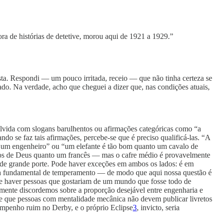
a de histórias de detetive, morou aqui de 1921 a 1929.”
sta. Respondi — um pouco irritada, receio — que não tinha certeza se
ado. Na verdade, acho que cheguei a dizer que, nas condições atuais,
olvida com slogans barulhentos ou afirmações categóricas como “a
se faz tais afirmações, percebe-se que é preciso qualificá-las. “A
 um engenheiro” ou “um elefante é tão bom quanto um cavalo de
olhos de Deus quanto um francês — mas o cafre médio é provavelmente
s de grande porte. Pode haver exceções em ambos os lados: é em
a fundamental de temperamento — de modo que aqui nossa questão é
de haver pessoas que gostariam de um mundo que fosse todo de
mente discordemos sobre a proporção desejável entre engenharia e
e que pessoas com mentalidade mecânica não devem publicar livretos
sempenho ruim no Derby, e o próprio Eclipse
3
, invicto, seria