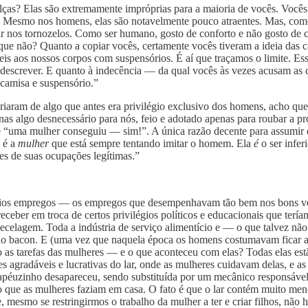
ças? Elas são extremamente impróprias para a maioria de vocês. Vocês
s. Mesmo nos homens, elas são notavelmente pouco atraentes. Mas, com
ar nos tornozelos. Como ser humano, gosto de conforto e não gosto de co
que não? Quanto a copiar vocês, certamente vocês tiveram a ideia das c
teis aos nossos corpos com suspensórios. É aí que traçamos o limite. Es
e descrever. E quanto à indecência — da qual vocês às vezes acusam as
camisa e suspensório.”
aram de algo que antes era privilégio exclusivo dos homens, acho que 
as algo desnecessário para nós, feio e adotado apenas para roubar a p
 “uma mulher conseguiu — sim!”. A única razão decente para assumir q
 é
a
mulher
que está sempre tentando imitar o homem. Ela
é
o ser infe
s de suas ocupações legítimas.”
prios empregos — os empregos que desempenhavam tão bem nos bons velh
eber em troca de certos privilégios políticos e educacionais que tería
de tecelagem. Toda a indústria de serviço alimentício e — o que talvez n
 do bacon. E (uma vez que naquela época os homens costumavam ficar au
o as tarefas das mulheres — e o que aconteceu com elas? Todas elas estã
s agradáveis e lucrativas do lar, onde as mulheres cuidavam delas, e as
hapéuzinho desapareceu, sendo substituída por um mecânico responsáve
 que as mulheres faziam em casa. O fato é que o lar contém muito menos
esmo se restringirmos o trabalho da mulher a ter e criar filhos, não h