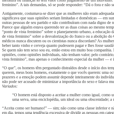
literatura ou finanças só tem valor como julgamento de um indivíduo. 
feminino”. A tais demandas, só se pode responder: “Dá o fora e não s
Antigamente, costumava-se dizer que as mulheres não eram adequadas 
significava que suas opiniões seriam limitadas e domésticas — em su
outras pessoas de seu partido e não contribuíram com nada digno de 
Parece que alguém estava querendo ter as duas coisas ao mesmo temp
“ponto de vista feminino” sobre o planejamento urbano, a educação d
de vista feminino” sobre a desvalorização do franco ou a abolição d
médicos nunca discutem ou os cientistas nunca discordam? As mulhe
beber tanto vinho e cerveja quanto pudessem pagar e lhes fosse saud
Se quem não tem sexo sou eu, então estou em muito boa companhia. Ma
opiniões, como opiniões individuais, não tenham valor; pelo contrário
vista feminino”, mas apenas o conhecimento especial da mulher — e i
“O que”, os homens têm perguntado distraídos desde o início dos tem
querem, meus bons homens, exatamente o que vocês querem: uma ocupaç
prazeres e a emoção podem assumir depende inteiramente do indivíd
não pode ser acusado de minimizar a importância do sexo e falava mu
Variados:
“O homem está disposto a aceitar a mulher como igual, como u
uma serva, uma enciclopédia, um ideal ou uma obscenidade; a ú
“Aceita como ser humano!” — sim; não como uma classe inferior e nã
em dia, temos uma tendência excessiva de dividir as pessoas em categ