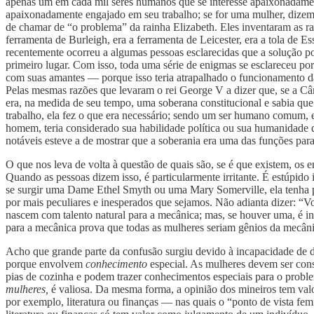
apenas um em cada mil seres humanos que se interesse apaixonadament
apaixonadamente engajado em seu trabalho; se for uma mulher, dizem
de chamar de “o problema” da rainha Elizabeth. Eles inventaram as ra
ferramenta de Burleigh, era a ferramenta de Leicester, era a tola de 
recentemente ocorreu a algumas pessoas esclarecidas que a solução pod
primeiro lugar. Com isso, toda uma série de enigmas se esclareceu p
com suas amantes — porque isso teria atrapalhado o funcionamento da
Pelas mesmas razões que levaram o rei George V a dizer que, se a Câm
era, na medida de seu tempo, uma soberana constitucional e sabia qu
trabalho, ela fez o que era necessário; sendo um ser humano comum, e
homem, teria considerado sua habilidade política ou sua humanidade 
notáveis esteve a de mostrar que a soberania era uma das funções para
O que nos leva de volta à questão de quais são, se é que existem, os
Quando as pessoas dizem isso, é particularmente irritante. É estúpid
se surgir uma Dame Ethel Smyth ou uma Mary Somerville, ela tenha pe
por mais peculiares e inesperados que sejamos. Não adianta dizer: “V
nascem com talento natural para a mecânica; mas, se houver uma, é inú
para a mecânica prova que todas as mulheres seriam gênios da mecân
Acho que grande parte da confusão surgiu devido à incapacidade de d
porque envolvem
conhecimento
especial. As mulheres devem ser cons
pias de cozinha e podem trazer conhecimentos especiais para o prob
mulheres,
é valiosa. Da mesma forma, a opinião dos mineiros tem val
por exemplo, literatura ou finanças — nas quais o “ponto de vista f