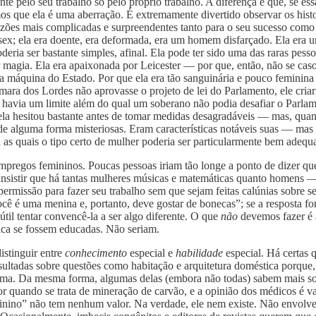
e pelo seu trabalho só pelo próprio trabalho. A diferença é que, se 
os que ela é uma aberração. É extremamente divertido observar os his
zões mais complicadas e surpreendentes tanto para o seu sucesso como s
Essex; ela era doente, era deformada, era um homem disfarçado. Ela era 
eria ser bastante simples, afinal. Ela pode ter sido uma das raras pess
or magia. Ela era apaixonada por Leicester — por que, então, não se c
 máquina do Estado. Por que ela era tão sanguinária e pouco feminina 
ara dos Lordes não aprovasse o projeto de lei do Parlamento, ele criar
e havia um limite além do qual um soberano não podia desafiar o Parla
la hesitou bastante antes de tomar medidas desagradáveis — mas, quant
de alguma forma misteriosas. Eram características notáveis suas — mas
 as quais o tipo certo de mulher poderia ser particularmente bem adequ
 empregos femininos. Poucas pessoas iriam tão longe a ponto de dizer 
o insistir que há tantas mulheres músicas e matemáticas quanto homens
rmissão para fazer seu trabalho sem que sejam feitas calúnias sobre 
ocê é uma menina e, portanto, deve gostar de bonecas”; se a resposta f
til tentar convencê-la a ser algo diferente. O que
não
devemos fazer é 
ica se fossem educadas. Não seriam.
istinguir entre
conhecimento
especial e
habilidade
especial. Há certas 
ultadas sobre questões como habitação e arquitetura doméstica porque, n
lema. Da mesma forma, algumas delas (embora não todas) sabem mais so
or quando se trata de mineração de carvão, e a opinião dos médicos é v
eminino” não tem nenhum valor. Na verdade, ele nem existe. Não envol