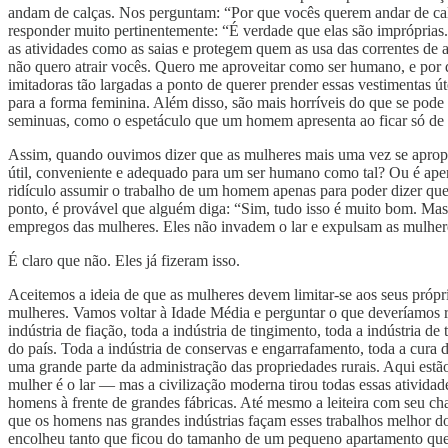
andam de calças. Nos perguntam: “Por que vocês querem andar de cal
responder muito pertinentemente: “É verdade que elas são imprópria
as atividades como as saias e protegem quem as usa das correntes de 
não quero atrair vocês. Quero me aproveitar como ser humano, e por 
imitadoras tão largadas a ponto de querer prender essas vestimentas ú
para a forma feminina. Além disso, são mais horríveis do que se pod
seminuas, como o espetáculo que um homem apresenta ao ficar só de 
Assim, quando ouvimos dizer que as mulheres mais uma vez se apropri
útil, conveniente e adequado para um ser humano como tal? Ou é apen
ridículo assumir o trabalho de um homem apenas para poder dizer que
ponto, é provável que alguém diga: “Sim, tudo isso é muito bom. Mas
empregos das mulheres. Eles não invadem o lar e expulsam as mulhere
É claro que não. Eles já fizeram isso.
Aceitemos a ideia de que as mulheres devem limitar-se aos seus pró
mulheres. Vamos voltar à Idade Média e perguntar o que deveríamos rec
indústria de fiação, toda a indústria de tingimento, toda a indústria 
do país. Toda a indústria de conservas e engarrafamento, toda a cura
uma grande parte da administração das propriedades rurais. Aqui estã
mulher é o lar — mas a civilização moderna tirou todas essas atividade
homens à frente de grandes fábricas. Até mesmo a leiteira com seu c
que os homens nas grandes indústrias façam esses trabalhos melhor do
encolheu tanto que ficou do tamanho de um pequeno apartamento que, m