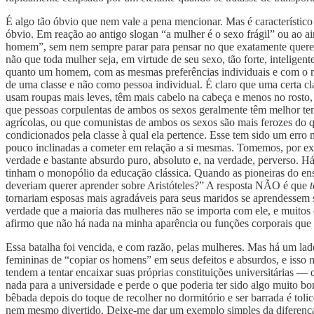
É algo tão óbvio que nem vale a pena mencionar. Mas é característico
óbvio. Em reação ao antigo slogan “a mulher é o sexo frágil” ou ao a
homem”, sem nem sempre parar para pensar no que exatamente queremo
não que toda mulher seja, em virtude de seu sexo, tão forte, intelige
quanto um homem, com as mesmas preferências individuais e com o m
de uma classe e não como pessoa individual. É claro que uma certa cl
usam roupas mais leves, têm mais cabelo na cabeça e menos no rosto
que pessoas corpulentas de ambos os sexos geralmente têm melhor tem
agrícolas, ou que comunistas de ambos os sexos são mais ferozes do qu
condicionados pela classe à qual ela pertence. Esse tem sido um er
pouco inclinadas a cometer em relação a si mesmas. Tomemos, por ex
verdade e bastante absurdo puro, absoluto e, na verdade, perverso.
tinham o monopólio da educação clássica. Quando as pioneiras do ensi
deveriam querer aprender sobre Aristóteles?” A resposta NÃO é que
tornariam esposas mais agradáveis para seus maridos se aprendessem 
verdade que a maioria das mulheres não se importa com ele, e muitos 
afirmo que não há nada na minha aparência ou funções corporais que
Essa batalha foi vencida, e com razão, pelas mulheres. Mas há um lad
femininas de “copiar os homens” em seus defeitos e absurdos, e isso n
tendem a tentar encaixar suas próprias constituições universitárias —
nada para a universidade e perde o que poderia ter sido algo muito bo
bêbada depois do toque de recolher no dormitório e ser barrada é tolic
nem mesmo divertido. Deixe-me dar um exemplo simples da diferença e