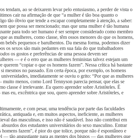
s tendam, ao se deixarem levar pelo entusiasmo, a perder de vista o
itimos cair na afirmação de que “a mulher é tão boa quanto o
go tão óbvio que tende a escapar completamente à atenção, a saber:
er homem que possa ser mencionado; mas que uma mulher é tão humana
ugnante para todo ser humano é ser sempre considerado como membro
er que as mulheres, como classe, têm ossos menores do que os homens,
 com bebês pequenos e barulhentos. Da mesma forma, podemos dizer
os os sexos são mais pedantes em sua fala do que trabalhadores
todos
os gostos e preferências de uma pessoa devem ser
heres — e é o erro que as mulheres feministas talvez estejam um
 querem “copiar o que os homens fazem”. Nessa crítica há bastante
a si mesmos no passado. Em certa época, por exemplo, os homens
 universidades, imediatamente se ouviu o grito: “Por que as mulheres
 — muito menos, como Lord Tennyson parecia pensar, que elas se
o classe é irrelevante.
Eu
quero aprender sobre Aristóteles. É
mas eu, excêntrica que sou, quero aprender sobre Aristóteles, e
ltimamente, e com pesar, uma tendência por parte das faculdades
tica, antiquada e, em muitos aspectos, ineficiente, as mulheres
eval das masculinas, e isso não é saudável. Isso não contribui em
 absurdos dos estudantes universitários do sexo masculino. Entrar
 os homens fazem”, é pior do que tolice, porque não é espontâneo e
el — tão angustiante para as mentes dos bispos — das mulheres que