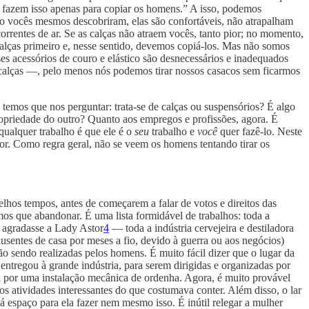
 fazem isso apenas para copiar os homens.” A isso, podemos
o vocês mesmos descobriram, elas são confortáveis, não atrapalham
rrentes de ar. Se as calças não atraem vocês, tanto pior; no momento,
alças primeiro e, nesse sentido, devemos copiá-los. Mas não somos
ses acessórios de couro e elástico são desnecessários e inadequados
 calças —, pelo menos nós podemos tirar nossos casacos sem ficarmos
temos que nos perguntar: trata-se de calças ou suspensórios? É algo
ropriedade do outro? Quanto aos empregos e profissões, agora. É
ualquer trabalho é que ele é o
seu
trabalho e
você
quer fazê-lo. Neste
rior. Como regra geral, não se veem os homens tentando tirar os
os tempos, antes de começarem a falar de votos e direitos das
mos que abandonar. É uma lista formidável de trabalhos: toda a
ão agradasse a Lady Astor
4
— toda a indústria cervejeira e destiladora
sentes de casa por meses a fio, devido à guerra ou aos negócios)
o sendo realizadas pelos homens. É muito fácil dizer que o lugar da
 entregou à grande indústria, para serem dirigidas e organizadas por
l por uma instalação mecânica de ordenha. Agora, é muito provável
 atividades interessantes do que costumava conter. Além disso, o lar
á espaço para ela fazer nem mesmo isso. É inútil relegar a mulher