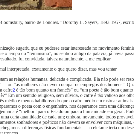
Bloomsbury, bairro de Londres. “Dorothy L. Sayers, 1893-1957, escritor
anização sugeriu que eu pudesse estar interessada no movimento femini
ue o tempo do “feminismo”, no sentido antigo da palavra, já havia pass
ultado, fui convidada, talvez naturalmente, a me explicar.
 mal interpretada, exatamente o que quero dizer, mas vou tentar.
etam as relações humanas, delicada e complicada. Ela não pode ser res
 — ou “as mulheres não devem ocupar os empregos dos homens”. Quando 
m cafre
2
é tão bom quanto um francês” ou “um poeta é tão bom quanto
quê?” Em um sentido religioso, sem dúvida, o cafre é tão valioso aos 
ancês médio é menos habilidoso do que o cafre médio em rastrear animai
omparamos o poeta com o engenheiro, nos deparamos com uma diferenç
ngenharia é “melhor” para o Estado ou para a humanidade em geral. Po
r uma certa quantidade de cada um; embora, novamente, todos provavel
ramentos sonhadores e poéticos não devem se envolver com máquinas, 
, chegamos a diferenças físicas fundamentais — o elefante teria um de
ar troncos.