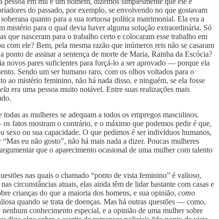
essa pessoa em mil é um homem, dizemos simplesmente que ele é
toriadores do passado, por exemplo, se envolvendo no que gostavam
oberana quanto para a sua tortuosa política matrimonial. Ela era a
um mistério para o qual devia haver alguma solução extraordinária. Só
oas que nasceram para o trabalho certo e colocaram esse trabalho em
asou com ele? Bem, pela mesma razão que inúmeros reis não se casaram
a ponto de assinar a sentença de morte de Maria, Rainha da Escócia?
ia novos pares suficientes para forçá-lo a ser aprovado — porque ela
mento. Sendo um ser humano raro, com os olhos voltados para o
o ao mistério feminino, não há nada disso, e ninguém, se ela fosse
ela
era uma pessoa muito notável. Entre suas realizações mais
ado.
que todas as mulheres se adequam a todos os empregos masculinos.
 — os fatos mostram o contrário, e o máximo que podemos pedir é que,
seu sexo ou sua capacidade. O que pedimos é ser indivíduos humanos,
or “Mas eu não gosto”, não há mais nada a dizer. Poucas mulheres
argumentar que o aparecimento ocasional de uma mulher com talento
questões nas quais o chamado “ponto de vista feminino” é valioso,
as circunstâncias atuais, elas ainda têm de lidar bastante com casas e
bre crianças do que a maioria dos homens, e sua opinião,
como
aliosa quando se trata de doenças. Mas há outras questões — como,
ve nenhum conhecimento especial, e a opinião de uma mulher sobre