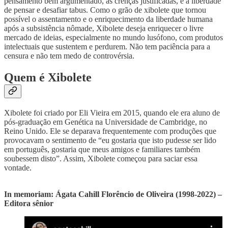
pensamento bem argumentado, as crenças justificadas, e a liberdade
de pensar e desafiar tabus. Como o grão de xibolete que tornou
possível o assentamento e o enriquecimento da liberdade humana
após a subsistência nômade, Xibolete deseja enriquecer o livre
mercado de ideias, especialmente no mundo lusófono, com produtos
intelectuais que sustentem e perdurem. Não tem paciência para a
censura e não tem medo de controvérsia.
Quem é Xibolete
Xibolete foi criado por Eli Vieira em 2015, quando ele era aluno de
pós-graduação em Genética na Universidade de Cambridge, no
Reino Unido. Ele se deparava frequentemente com produções que
provocavam o sentimento de “eu gostaria que isto pudesse ser lido
em português, gostaria que meus amigos e familiares também
soubessem disto”. Assim, Xibolete começou para saciar essa
vontade.
In memoriam: Ágata Cahill Florêncio de Oliveira (1998-2022) –
Editora sênior