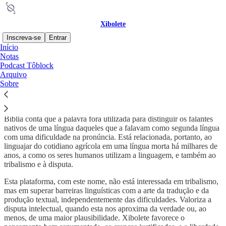
Xibolete
Inscreva-se
Entrar
Início
Notas
O que é Xibolete
Podcast Tôblock
Arquivo
Sobre
Xibolete é a forma em português da palavra hebraica שִׁבֹּלֶת, que
significa a parte de uma gramínea cultivada que contém grãos. A
Bíblia conta que a palavra fora utilizada para distinguir os falantes
nativos de uma língua daqueles que a falavam como segunda língua
com uma dificuldade na pronúncia. Está relacionada, portanto, ao
linguajar do cotidiano agrícola em uma língua morta há milhares de
anos, a como os seres humanos utilizam a linguagem, e também ao
tribalismo e à disputa.
Esta plataforma, com este nome, não está interessada em tribalismo,
mas em superar barreiras linguísticas com a arte da tradução e da
produção textual, independentemente das dificuldades. Valoriza a
disputa intelectual, quando esta nos aproxima da verdade ou, ao
menos, de uma maior plausibilidade. Xibolete favorece o