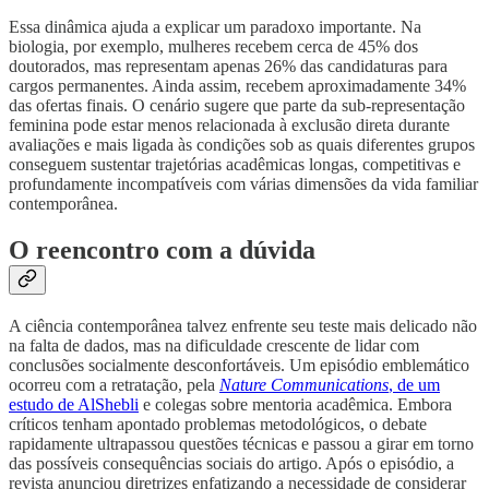
Essa dinâmica ajuda a explicar um paradoxo importante. Na
biologia, por exemplo, mulheres recebem cerca de 45% dos
doutorados, mas representam apenas 26% das candidaturas para
cargos permanentes. Ainda assim, recebem aproximadamente 34%
das ofertas finais. O cenário sugere que parte da sub-representação
feminina pode estar menos relacionada à exclusão direta durante
avaliações e mais ligada às condições sob as quais diferentes grupos
conseguem sustentar trajetórias acadêmicas longas, competitivas e
profundamente incompatíveis com várias dimensões da vida familiar
contemporânea.
O reencontro com a dúvida
A ciência contemporânea talvez enfrente seu teste mais delicado não
na falta de dados, mas na dificuldade crescente de lidar com
conclusões socialmente desconfortáveis. Um episódio emblemático
ocorreu com a retratação, pela
Nature Communications
, de um
estudo de AlShebli
e colegas sobre mentoria acadêmica. Embora
críticos tenham apontado problemas metodológicos, o debate
rapidamente ultrapassou questões técnicas e passou a girar em torno
das possíveis consequências sociais do artigo. Após o episódio, a
revista anunciou diretrizes enfatizando a necessidade de considerar