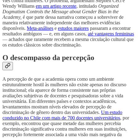
viés contra mulheres. O problema, argumentam Stephen Ceci e
Wendy Williams
em um artigo recente
, intitulado
Organized
Dogmatism Controls the Message about Gender Bias in the
Academy,
é que parte dessa narrativa começou a sobreviver de
maneira relativamente independente das melhores evidências
disponíveis.
Meta-análises
e
estudos maiores
passaram a encontrar
resultados ambíguos — e, em alguns casos,
até vantagens femininas
— achados que raramente recebem a mesma circulação cultural que
os estudos clássicos sobre discriminação.
O descompasso da percepção
A percepção de que a academia opera como um ambiente
estruturalmente hostil às mulheres não existe apenas no discurso
institucional; ela aparece de forma consistente nas próprias
avaliações subjetivas de docentes e pesquisadoras sobre a vida
universitária. Em diferentes países e contextos acadêmicos,
levantamentos mostram níveis elevados de percepção de
discriminação de gênero dentro das universidades.
Um estudo
conduzido no Chile com mais de 700 docentes universitários
, por
exemplo, encontrou que quase metade das mulheres percebia
discriminação significativa contra mulheres em suas instituições,
percepção fortemente associada a uma visão mais negativa da