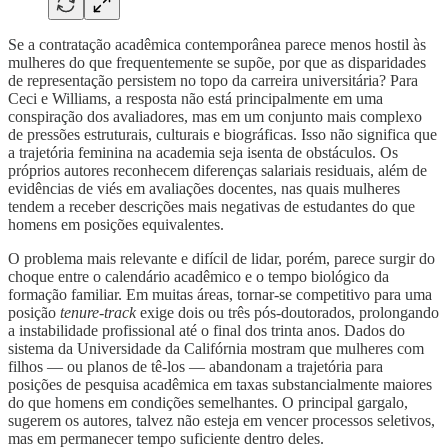
Se a contratação acadêmica contemporânea parece menos hostil às
mulheres do que frequentemente se supõe, por que as disparidades
de representação persistem no topo da carreira universitária? Para
Ceci e Williams, a resposta não está principalmente em uma
conspiração dos avaliadores, mas em um conjunto mais complexo
de pressões estruturais, culturais e biográficas. Isso não significa que
a trajetória feminina na academia seja isenta de obstáculos. Os
próprios autores reconhecem diferenças salariais residuais, além de
evidências de viés em avaliações docentes, nas quais mulheres
tendem a receber descrições mais negativas de estudantes do que
homens em posições equivalentes.
O problema mais relevante e difícil de lidar, porém, parece surgir do
choque entre o calendário acadêmico e o tempo biológico da
formação familiar. Em muitas áreas, tornar-se competitivo para uma
posição
tenure-track
exige dois ou três pós-doutorados, prolongando
a instabilidade profissional até o final dos trinta anos. Dados do
sistema da Universidade da Califórnia mostram que mulheres com
filhos — ou planos de tê-los — abandonam a trajetória para
posições de pesquisa acadêmica em taxas substancialmente maiores
do que homens em condições semelhantes. O principal gargalo,
sugerem os autores, talvez não esteja em vencer processos seletivos,
mas em permanecer tempo suficiente dentro deles.