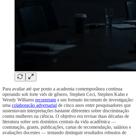
Para avaliar até que ponto a academia contemporânea continua
operando sob forte viés de gênero, Stephen Ceci, Stephen Kahn e
Wendy Williams
recorreram
a um formato incomum de investigação:
uma
colaboração adversarial
de cinco anos entre pesquisadores que
sustentavam interpretações bastante diferentes sobre discriminação
contra mulheres na ciência. O objetivo era revisar duas décadas de
literatura sobre seis domínios centrais da vida acadêmica —
contratação, grants, publicações, cartas de recomendação, salários e
avaliações docentes — tentando distinguir resultados robustos de