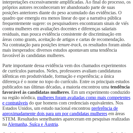
interpretações excessivamente amplificadas. Ao final do processo, os
próprios autores reconheceram ter abandonado parte de suas
posições anteriores diante do peso acumulado das evidências. O
quadro que emergiu era menos linear do que a narrativa pública
frequentemente sugere: os pesquisadores encontraram sinais de viés
contra mulheres em avaliações docentes e diferenças salariais
residuais, mas pouca evidência consistente de discriminação em
áreas como grants, aceitação de artigos e cartas de recomendação.
Na contratação para posições
tenure-track
, os resultados foram ainda
mais inesperados: diversos estudos apontavam uma tendência
favorável às candidatas mulheres.
Parte importante dessa evidência vem dos chamados experimentos
de currículos pareados. Neles, professores avaliam candidaturas
idênticas em produtividade, formação e experiência; a única
diferença é o nome no topo do currículo. Entre os principais estudos
publicados nas últimas décadas, a maioria encontrou uma
tendência
favorável às candidatas mulheres
. Em um experimento conduzido
na região nórdica,
mulheres foram avaliadas como mais competentes
e contratáveis
do que homens com credenciais equivalentes. Nos
Estados Unidos, um estudo nacional encontrou
preferência de
aproximadamente dois para um por candidatas mulheres
em áreas
STEM. Resultados semelhantes apareceram em pesquisas realizadas
na
Alemanha, Suíça e Áustria
.