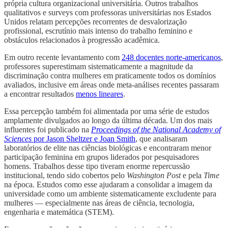
própria cultura organizacional universitária. Outros trabalhos
qualitativos e surveys com professoras universitárias nos Estados
Unidos relatam percepções recorrentes de desvalorização
profissional, escrutínio mais intenso do trabalho feminino e
obstáculos relacionados à progressão acadêmica.
Em outro recente levantamento com
248 docentes norte-americanos
,
professores superestimam sistematicamente a magnitude da
discriminação contra mulheres em praticamente todos os domínios
avaliados, inclusive em áreas onde meta-análises recentes passaram
a encontrar resultados
menos lineares
.
Essa percepção também foi alimentada por uma série de estudos
amplamente divulgados ao longo da última década. Um dos mais
influentes foi publicado na
Proceedings of the National Academy of
Sciences
por Jason Sheltzer e Joan Smith
, que analisaram
laboratórios de elite nas ciências biológicas e encontraram menor
participação feminina em grupos liderados por pesquisadores
homens. Trabalhos desse tipo tiveram enorme repercussão
institucional, tendo sido cobertos pelo
Washington Post
e pela
Time
na época. Estudos como esse ajudaram a consolidar a imagem da
universidade como um ambiente sistematicamente excludente para
mulheres — especialmente nas áreas de ciência, tecnologia,
engenharia e matemática (STEM).