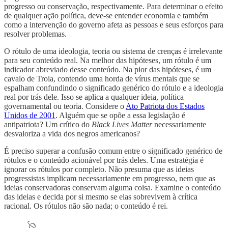
progresso ou conservação, respectivamente. Para determinar o efeito
de qualquer ação política, deve-se entender economia e também
como a intervenção do governo afeta as pessoas e seus esforços para
resolver problemas.
O rótulo de uma ideologia, teoria ou sistema de crenças é irrelevante
para seu conteúdo real. Na melhor das hipóteses, um rótulo é um
indicador abreviado desse conteúdo. Na pior das hipóteses, é um
cavalo de Troia, contendo uma horda de vírus mentais que se
espalham confundindo o significado genérico do rótulo e a ideologia
real por trás dele. Isso se aplica a qualquer ideia, política
governamental ou teoria. Considere o
Ato Patriota dos Estados
Unidos de 2001
. Alguém que se opõe a essa legislação é
antipatriota? Um crítico do
Black Lives Matter
necessariamente
desvaloriza a vida dos negros americanos?
É preciso superar a confusão comum entre o significado genérico de
rótulos e o conteúdo acionável por trás deles. Uma estratégia é
ignorar os rótulos por completo. Não presuma que as ideias
progressistas implicam necessariamente em progresso, nem que as
ideias conservadoras conservam alguma coisa. Examine o conteúdo
das ideias e decida por si mesmo se elas sobrevivem à crítica
racional. Os rótulos não são nada; o conteúdo é rei.