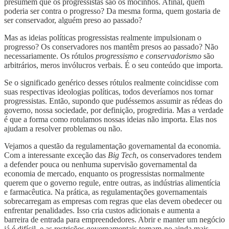
presumem que os progressistas são os mocinhos. Afinal, quem
poderia ser contra o progresso? Da mesma forma, quem gostaria de
ser conservador, alguém preso ao passado?
Mas as ideias políticas progressistas realmente impulsionam o
progresso? Os conservadores nos mantêm presos ao passado? Não
necessariamente. Os rótulos
progressismo
e
conservadorismo
são
arbitrários, meros invólucros verbais. É o seu conteúdo que importa.
Se o significado genérico desses rótulos realmente coincidisse com
suas respectivas ideologias políticas, todos deveríamos nos tornar
progressistas. Então, supondo que pudéssemos assumir as rédeas do
governo, nossa sociedade, por definição, progrediria. Mas a verdade
é que a forma como rotulamos nossas ideias não importa. Elas nos
ajudam a resolver problemas ou não.
Vejamos a questão da regulamentação governamental da economia.
Com a interessante exceção das
Big Tech
, os conservadores tendem
a defender pouca ou nenhuma supervisão governamental da
economia de mercado, enquanto os progressistas normalmente
querem que o governo regule, entre outras, as indústrias alimentícia
e farmacêutica. Na prática, as regulamentações governamentais
sobrecarregam as empresas com regras que elas devem obedecer ou
enfrentar penalidades. Isso cria custos adicionais e aumenta a
barreira de entrada para empreendedores. Abrir e manter um negócio
já é difícil, e as restrições governamentais tornam-no ainda mais