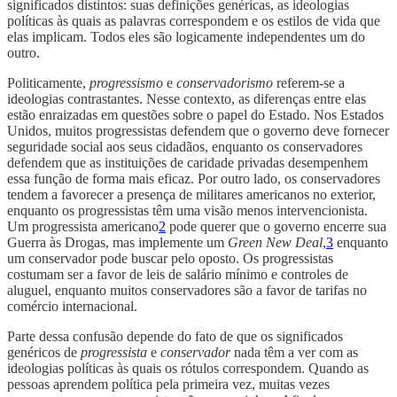
significados distintos: suas definições genéricas, as ideologias
políticas às quais as palavras correspondem e os estilos de vida que
elas implicam. Todos eles são logicamente independentes um do
outro.
Politicamente,
progressismo
e
conservadorismo
referem-se a
ideologias contrastantes. Nesse contexto, as diferenças entre elas
estão enraizadas em questões sobre o papel do Estado. Nos Estados
Unidos, muitos progressistas defendem que o governo deve fornecer
seguridade social aos seus cidadãos, enquanto os conservadores
defendem que as instituições de caridade privadas desempenhem
essa função de forma mais eficaz. Por outro lado, os conservadores
tendem a favorecer a presença de militares americanos no exterior,
enquanto os progressistas têm uma visão menos intervencionista.
Um progressista americano
2
pode querer que o governo encerre sua
Guerra às Drogas, mas implemente um
Green New Deal
,
3
enquanto
um conservador pode buscar pelo oposto. Os progressistas
costumam ser a favor de leis de salário mínimo e controles de
aluguel, enquanto muitos conservadores são a favor de tarifas no
comércio internacional.
Parte dessa confusão depende do fato de que os significados
genéricos de
progressista
e
conservador
nada têm a ver com as
ideologias políticas às quais os rótulos correspondem. Quando as
pessoas aprendem política pela primeira vez, muitas vezes