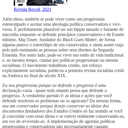
Revista Recoil, 2021
Além disso, também se pode viver como um progressista
estereotipado e aceitar uma ideologia política conservadora e vice-
versa. É perfeitamente plausível ser um hippie tatuado e fumante de
maconha enquanto se defende princípios conservadores e de Estado
mínimo. Maj Toure, fundador do
Black Guns Matter
, de forma
alguma parece o estereótipo de um conservador, e ainda assim viaja
pelo país ensinando as pessoas sobre seus direitos da Segunda
Emenda. Por outro lado, pode-se viver um estilo de vida tradicional
e, ao mesmo tempo, clamar por políticas progressistas ou mesmo
socialistas. O movimento trabalhista cristão, um esforço
explicitamente socialista, publicou a primeira revista socialista cristã
na América no final do século XIX.
Eu sou progressista porque eu defendo o progresso
é uma
declaração vazia - quase todo mundo pensa que defende o
progresso. A verdadeira questão é: as ideias e ações que você
defende resolvem os problemas ou os agravam? Da mesma forma,
sou um conservador porque desejo conservar as ideias dos
documentos fundadores dos Estados Unidos
só faz sentido se você
já concordar com essas ideias e se estiver realmente conservando-as,
em vez de
revivendo-as
. A implementação de agendas políticas
progressistas e conservadoras não necessariamente causam