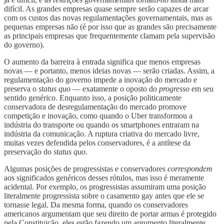
difícil. As grandes empresas quase sempre serão capazes de arcar
com os custos das novas regulamentações governamentais, mas as
pequenas empresas não (é por isso que as grandes são precisamente
as principais empresas que frequentemente clamam pela supervisão
do governo).
O aumento da barreira à entrada significa que menos empresas
novas — e portanto, menos ideias novas — serão criadas. Assim, a
regulamentação do governo impede a inovação do mercado e
preserva o
status quo
— exatamente o oposto do
progresso
em seu
sentido genérico. Enquanto isso, a posição politicamente
conservadora de desregulamentação do mercado promove
competição e inovação, como quando o Uber transformou a
indústria do transporte ou quando os smartphones entraram na
indústria da comunicação. A ruptura criativa do mercado livre,
muitas vezes defendida pelos conservadores, é a antítese da
preservação do
status quo
.
Algumas posições de progressistas e conservadores
correspondem
aos significados genéricos desses rótulos, mas isso é meramente
acidental. Por exemplo, os progressistas assumiram uma posição
literalmente progressista sobre o casamento gay antes que ele se
tornasse legal. Da mesma forma, quando os conservadores
americanos argumentam que seu direito de portar armas é protegido
pela Constituição, eles estão fazendo um argumento literalmente