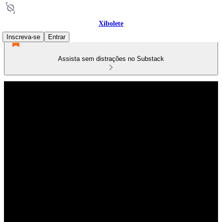
Xibolete
Inscreva-se
Entrar
Assista sem distrações no Substack