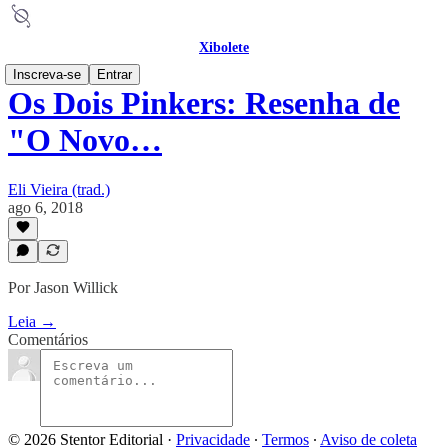
Xibolete
Inscreva-se
Entrar
Os Dois Pinkers: Resenha de
"O Novo…
Eli Vieira (trad.)
ago 6, 2018
Por Jason Willick
Leia →
Comentários
© 2026 Stentor Editorial
·
Privacidade
∙
Termos
∙
Aviso de coleta