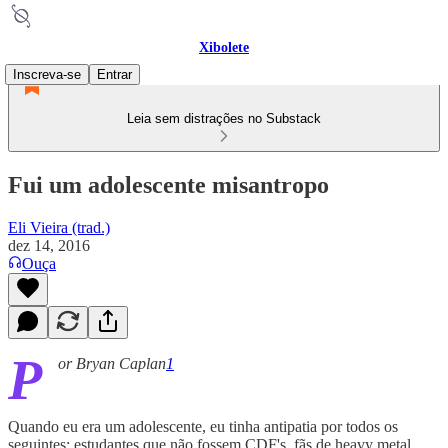
Xibolete
Inscreva-se
Entrar
Leia sem distrações no Substack
Fui um adolescente misantropo
Eli Vieira (trad.)
dez 14, 2016
Ouça
P
or Bryan Caplan
1
Quando eu era um adolescente, eu tinha antipatia por todos os
seguintes: estudantes que não fossem CDF's, fãs de heavy metal,