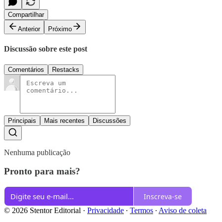
Compartilhar
Anterior
Próximo
Discussão sobre este post
Comentários
Restacks
Principais
Mais recentes
Discussões
Nenhuma publicação
Pronto para mais?
Inscreva-se
© 2026 Stentor Editorial
·
Privacidade
∙
Termos
∙
Aviso de coleta