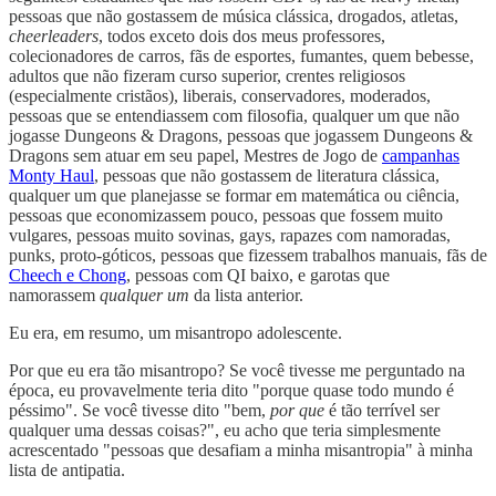
pessoas que não gostassem de música clássica, drogados, atletas,
cheerleaders
, todos exceto dois dos meus professores,
colecionadores de carros, fãs de esportes, fumantes, quem bebesse,
adultos que não fizeram curso superior, crentes religiosos
(especialmente cristãos), liberais, conservadores, moderados,
pessoas que se entendiassem com filosofia, qualquer um que não
jogasse Dungeons & Dragons, pessoas que jogassem Dungeons &
Dragons sem atuar em seu papel, Mestres de Jogo de
campanhas
Monty Haul
, pessoas que não gostassem de literatura clássica,
qualquer um que planejasse se formar em matemática ou ciência,
pessoas que economizassem pouco, pessoas que fossem muito
vulgares, pessoas muito sovinas, gays, rapazes com namoradas,
punks, proto-góticos, pessoas que fizessem trabalhos manuais, fãs de
Cheech e Chong
, pessoas com QI baixo, e garotas que
namorassem
qualquer um
da lista anterior.
Eu era, em resumo, um misantropo adolescente.
Por que eu era tão misantropo? Se você tivesse me perguntado na
época, eu provavelmente teria dito "porque quase todo mundo é
péssimo". Se você tivesse dito "bem,
por que
é tão terrível ser
qualquer uma dessas coisas?", eu acho que teria simplesmente
acrescentado "pessoas que desafiam a minha misantropia" à minha
lista de antipatia.