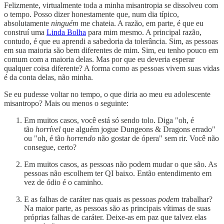
Felizmente, virtualmente toda a minha misantropia se dissolveu com
o tempo. Posso dizer honestamente que, num dia típico,
absolutamente
ninguém
me chateia. A razão, em parte, é que eu
construí uma
Linda Bolha
para mim mesmo. A principal razão,
contudo, é que eu aprendi a sabedoria da tolerância. Sim, as pessoas
em sua maioria são bem diferentes de mim. Sim, eu tenho pouco em
comum com a maioria delas. Mas por que eu deveria esperar
qualquer coisa diferente? A forma como as pessoas vivem suas vidas
é da conta delas, não minha.
Se eu pudesse voltar no tempo, o que diria ao meu eu adolescente
misantropo? Mais ou menos o seguinte:
Em muitos casos, você está só sendo tolo. Diga "oh, é
tão
horrível
que alguém jogue Dungeons & Dragons errado"
ou "oh, é tão
horrendo
não gostar de ópera" sem rir. Você não
consegue, certo?
Em muitos casos, as pessoas não podem mudar o que são. As
pessoas não escolhem ter QI baixo. Então entendimento em
vez de ódio é o caminho.
E as falhas de caráter nas quais as pessoas
podem
trabalhar?
Na maior parte, as pessoas são as principais vítimas de suas
próprias falhas de caráter. Deixe-as em paz que talvez elas