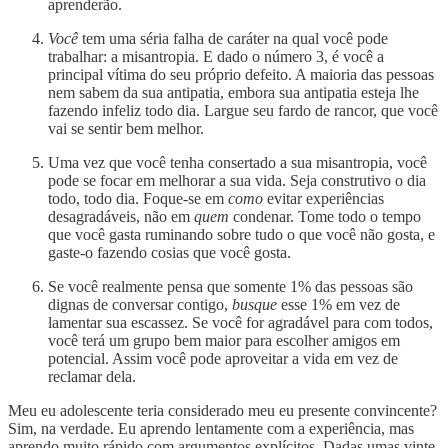
aprenderão.
Você
tem uma séria falha de caráter na qual você pode
trabalhar: a misantropia. E dado o número 3, é você a
principal vítima do seu próprio defeito. A maioria das pessoas
nem sabem da sua antipatia, embora sua antipatia esteja lhe
fazendo infeliz todo dia. Largue seu fardo de rancor, que você
vai se sentir bem melhor.
Uma vez que você tenha consertado a sua misantropia, você
pode se focar em melhorar a sua vida. Seja construtivo o dia
todo, todo dia. Foque-se em
como
evitar experiências
desagradáveis, não em
quem
condenar. Tome todo o tempo
que você gasta ruminando sobre tudo o que você não gosta, e
gaste-o fazendo cosias que você gosta.
Se você realmente pensa que somente 1% das pessoas são
dignas de conversar contigo,
busque
esse 1% em vez de
lamentar sua escassez. Se você for agradável para com todos,
você terá um grupo bem maior para escolher amigos em
potencial. Assim você pode aproveitar a vida em vez de
reclamar dela.
Meu eu adolescente teria considerado meu eu presente convincente?
Sim, na verdade. Eu aprendo lentamente com a experiência, mas
aprendo muito rápido com argumentos explícitos. Dadas umas vinte