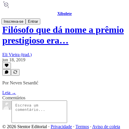
Xibolete
Inscreva-se
Entrar
Filósofo que dá nome a prêmio
prestigioso era…
Eli Vieira (trad.)
jun 18, 2019
Por Neven Sesardić
Leia →
Comentários
© 2026 Stentor Editorial
·
Privacidade
∙
Termos
∙
Aviso de coleta