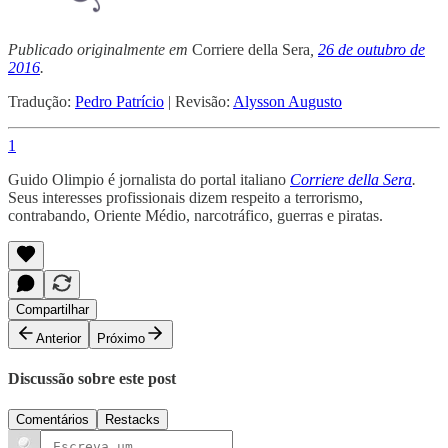
Publicado originalmente em
Corriere della Sera
,
26 de outubro de
2016
.
Tradução:
Pedro Patrício
| Revisão:
Alysson Augusto
1
Guido Olimpio é jornalista do portal italiano
Corriere della Sera
.
Seus interesses profissionais dizem respeito a terrorismo,
contrabando, Oriente Médio, narcotráfico, guerras e piratas.
Compartilhar
Anterior
Próximo
Discussão sobre este post
Comentários
Restacks