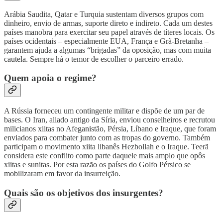
Arábia Saudita, Qatar e Turquia sustentam diversos grupos com
dinheiro, envio de armas, suporte direto e indireto. Cada um destes
países manobra para exercitar seu papel através de títeres locais. Os
países ocidentais – especialmente EUA, França e Grã-Bretanha –
garantem ajuda a algumas “brigadas” da oposição, mas com muita
cautela. Sempre há o temor de escolher o parceiro errado.
Quem apoia o regime?
A Rússia forneceu um contingente militar e dispõe de um par de
bases. O Iran, aliado antigo da Síria, enviou conselheiros e recrutou
milicianos xiitas no Afeganistão, Pérsia, Líbano e Iraque, que foram
enviados para combater junto com as tropas do governo. Também
participam o movimento xiita libanês Hezbollah e o Iraque. Teerã
considera este conflito como parte daquele mais amplo que opôs
xiitas e sunitas. Por esta razão os países do Golfo Pérsico se
mobilizaram em favor da insurreição.
Quais são os objetivos dos insurgentes?