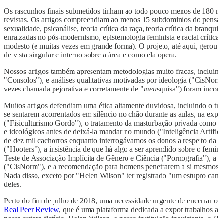
Os rascunhos finais submetidos tinham ao todo pouco menos de 180 mil 
revistas. Os artigos compreendiam ao menos 15 subdomínios do pensam
sexualidade, psicanálise, teoria crítica da raça, teoria crítica da bra
enraizadas no pós-modernismo, epistemologia feminista e racial crít
modesto (e muitas vezes em grande forma). O projeto, até aqui, gerou m
de vista singular e interno sobre a área e como ela opera.
Nossos artigos também apresentam metodologias muito fracas, incluind
"Consolos"), e análises qualitativas motivadas por ideologia ("CisNorm
vezes chamada pejorativa e corretamente de "
meu
squisa") foram inco
Muitos artigos defendiam uma ética altamente duvidosa, incluindo o 
se sentarem acorrentados em silêncio no chão durante as aulas, na ex
("Fisiculturismo Gordo"), o tratamento da masturbação privada como u
e ideológicos antes de deixá-la mandar no mundo ("Inteligência Arti
de dez mil cachorros enquanto interrogávamos os donos a respeito da
("Hooters"), a insistência de que há algo a ser aprendido sobre o fe
Teste de Associação Implícita de Gênero e Ciência ("Pornografia"), 
("CisNorm"), e a recomendação para homens penetrarem a si mesmos a
Nada disso, exceto por "Helen Wilson" ter registrado "um estupro can
deles.
Perto do fim de julho de 2018, uma necessidade urgente de encerrar o 
Real Peer Review
, que é uma plataforma dedicada a expor trabalhos a