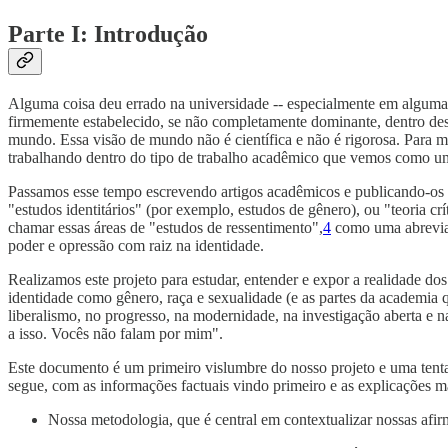
Parte I: Introdução
Alguma coisa deu errado na universidade -- especialmente em alguma
firmemente estabelecido, se não completamente dominante, dentro dess
mundo. Essa visão de mundo não é científica e não é rigorosa. Para m
trabalhando dentro do tipo de trabalho acadêmico que vemos como um
Passamos esse tempo escrevendo artigos acadêmicos e publicando-os 
"estudos identitários" (por exemplo, estudos de gênero), ou "teoria c
chamar essas áreas de "estudos de ressentimento",
4
como uma abreviaç
poder e opressão com raiz na identidade.
Realizamos este projeto para estudar, entender e expor a realidade do
identidade como gênero, raça e sexualidade (e as partes da academia q
liberalismo, no progresso, na modernidade, na investigação aberta e na
a isso. Vocês não falam por mim".
Este documento é um primeiro vislumbre do nosso projeto e uma tentat
segue, com as informações factuais vindo primeiro e as explicações m
Nossa metodologia, que é central em contextualizar nossas afir