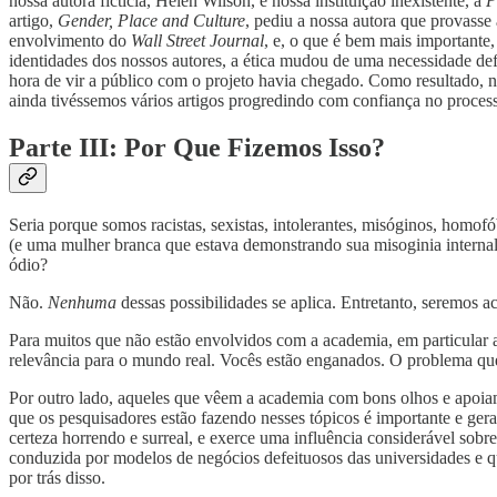
nossa autora fictícia, Helen Wilson, e nossa instituição inexistente, a
P
artigo,
Gender, Place and Culture
, pediu a nossa autora que provasse
envolvimento do
Wall Street Journal
, e, o que é bem mais importante
identidades dos nossos autores, a ética mudou de uma necessidade de
hora de vir a público com o projeto havia chegado. Como resultado,
ainda tivéssemos vários artigos progredindo com confiança no process
Parte III: Por Que Fizemos Isso?
Seria porque somos racistas, sexistas, intolerantes, misóginos, homofób
(e uma mulher branca que estava demonstrando sua misoginia internali
ódio?
Não.
Nenhuma
dessas possibilidades se aplica. Entretanto, seremos 
Para muitos que não estão envolvidos com a academia, em particular
relevância para o mundo real. Vocês estão enganados. O problema que
Por outro lado, aqueles que vêem a academia com bons olhos e apoiam
que os pesquisadores estão fazendo nesses tópicos é importante e ge
certeza horrendo e surreal, e exerce uma influência considerável so
conduzida por modelos de negócios defeituosos das universidades e qu
por trás disso.