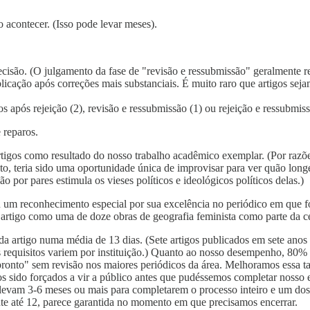
 acontecer. (Isso pode levar meses).
ecisão. (O julgamento da fase de "revisão e ressubmissão" geralmente 
licação após correções mais substanciais. É muito raro que artigos seja
 após rejeição (2), revisão e ressubmissão (1) ou rejeição e ressubmiss
 reparos.
artigos como resultado do nosso trabalho acadêmico exemplar. (Por razõe
nto, teria sido uma oportunidade única de improvisar para ver quão lon
o por pares estimula os vieses políticos e ideológicos políticos delas.)
ou um reconhecimento especial por sua excelência no periódico em que f
o artigo como uma de doze obras de geografia feminista como parte da ce
a artigo numa média de 13 dias. (Sete artigos publicados em sete anos
os requisitos variem por instituição.) Quanto ao nosso desempenho, 80% 
 pronto" sem revisão nos maiores periódicos da área. Melhoramos essa
 sido forçados a vir a público antes que pudéssemos completar nosso es
levam 3-6 meses ou mais para completarem o processo inteiro e um dos
te até 12, parece garantida no momento em que precisamos encerrar.