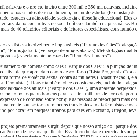
palavras e o projeto inteiro entre 300 mil e 350 mil palavras, incluind
ento nos estudos de ressentimento, incluindo estudos (feministas) de
nquitude, estudos da adiposidade, sociologia e filosofia educacional. Ele
ica enraizada no construtivismo social crítico e também na psicanális
ais de 40 relatórios editoriais e de leitores especialistas, constituin
o estatísticas incrivelmente implausíveis ("Parque dos Cães"), alegaçõ
", "Pornografia"). (Ver seção de artigos abaixo.) Metodologias qualitat
rporadas (especialmente no caso das "Reuniões Lunares").
treinamento de homens como cães ("Parque dos Cães"), a punição de uni
pectativa de que aprendam com o desconforto ("Lista Progressiva"), a 
ma forma de violência sexual contra as mulheres ("Masturbação"), e a p
fical Feminista"). Houve também tolices consideráveis, incluindo a al
 sexualidade dos animais ("Parque dos Cães"), uma aparente perplexida
minismo ao botar quatro homens para assistir a milhares de horas de po
a expressão de confusão sobre por que as pessoas se preocupam mais co
nalmente para se tornarem menos transfóbicos, mais feministas e mais
ino por hora" em parques urbanos para cães em Portland, Oregon, levan
projeto prematuramente surgiu depois que nosso artigo do "parque dos c
cadêmicos de péssima qualidade. Essa incredulidade merecida levou peq