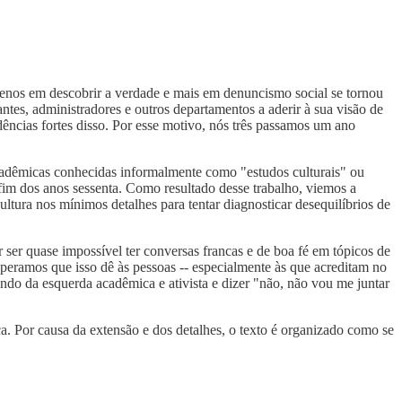
enos em descobrir a verdade e mais em denuncismo social se tornou
tes, administradores e outros departamentos a aderir à sua visão de
ências fortes disso. Por esse motivo, nós três passamos um ano
cadêmicas conhecidas informalmente como "estudos culturais" ou
 fim dos anos sessenta. Como resultado desse trabalho, viemos a
ura nos mínimos detalhes para tentar diagnosticar desequilíbrios de
 ser quase impossível ter conversas francas e de boa fé em tópicos de
speramos que isso dê às pessoas -- especialmente às que acreditam no
vindo da esquerda acadêmica e ativista e dizer "não, não vou me juntar
a. Por causa da extensão e dos detalhes, o texto é organizado como se