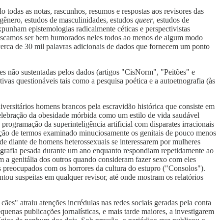
o todas as notas, rascunhos, resumos e respostas aos revisores das
 gênero, estudos de masculinidades, estudos
queer
, estudos de
s expunham epistemologias radicalmente céticas e perspectivistas
e. Buscamos ser bem humorados neles todos ao menos de algum modo
do cerca de 30 mil palavras adicionais de dados que fornecem um ponto
es não sustentadas pelos dados (artigos "CisNorm", "Peitões" e
ivas questionáveis tais como a pesquisa poética e a autoetnografia (às
versitários homens brancos pela escravidão histórica que consiste em
celebração da obesidade mórbida como um estilo de vida saudável
rogramação da superinteligência artificial com disparates irracionais
egação de termos examinado minuciosamente os genitais de pouco menos
de diante de homens heterossexuais se interessarem por mulheres
rnografia pesada durante um ano enquanto respondiam repetidamente ao
m a genitália dos outros quando consideram fazer sexo com eles
 preocupados com os horrores da cultura do estupro ("Consolos").
tou suspeitas em qualquer revisor, até onde mostram os relatórios
ães" atraiu atenções incrédulas nas redes sociais geradas pela conta
uenas publicações jornalísticas, e mais tarde maiores, a investigarem