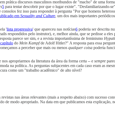
 em prática discursos masculinos moribundos de "macho" de uma forma
rs
5
para tentar descobrir por que o lugar existe". "Desfamiliarizando-s
e consolos fez isso para responder à pergunta "Por que homens heteross
publicado em
Sexuality and Culture
, um dos mais importantes periódicos
la '
lista progressiva
' que apareceu nas notícias
6
poderia ser descrita n
ails respondidos pelo instrutor), e, melhor ainda, que se pedisse a ele
A resposta parece ser sim, e a revista importantíssima de feminismo
Hypat
capítulo
do
Mein Kampf
de Adolf Hitler?" A resposta para essa pergun
, começamos a perceber que mais ou menos
qualquer coisa
poderia funci
 nos apropriarmos da literatura da área da forma certa -- e
sempre
parec
 moda na política. As perguntas subjacentes em cada caso eram as mesma
loucura como um "trabalho acadêmico" de alto nível?
evistas nas áreas relevantes (mais a respeito abaixo) com sucesso con
uído de modo apropriado. Na data em que publicamos esta explicação, n