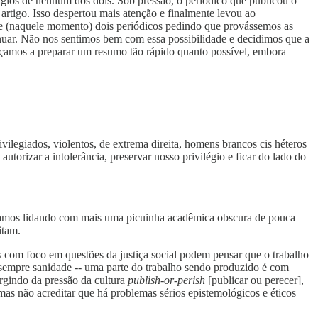
ígios de nenhum dos dois. Sob pressão, o periódico que publicou o
artigo. Isso despertou mais atenção e finalmente levou ao
s e (naquele momento) dois periódicos pedindo que provássemos as
inuar. Não nos sentimos bem com essa possibilidade e decidimos que a
amos a preparar um resumo tão rápido quanto possível, embora
rivilegiados, violentos, de extrema direita, homens brancos cis héteros
orizar a intolerância, preservar nosso privilégio e ficar do lado do
estamos lidando com mais uma picuinha acadêmica obscura de pouca
itam.
s com foco em questões da justiça social podem pensar que o trabalho
 sempre sanidade -- uma parte do trabalho sendo produzido é com
rgindo da pressão da cultura
publish-or-perish
[publicar ou perecer],
mas não acreditar que há problemas sérios epistemológicos e éticos