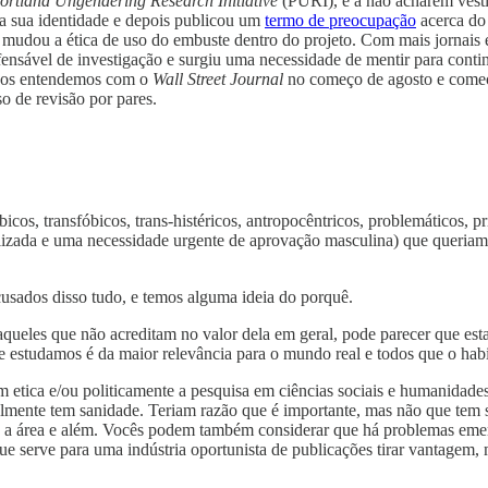
ortland Ungendering Research Initiative
(PURI), e a não acharem vest
 a sua identidade e depois publicou um
termo de preocupação
acerca do 
, mudou a ética de uso do embuste dentro do projeto. Com mais jornai
fensável de investigação e surgiu uma necessidade de mentir para cont
 nos entendemos com o
Wall Street Journal
no começo de agosto e começ
o de revisão por pares.
icos, transfóbicos, trans-histéricos, antropocêntricos, problemáticos, p
zada e uma necessidade urgente de aprovação masculina) que queriam aut
acusados disso tudo, e temos alguma ideia do porquê.
 aqueles que não acreditam no valor dela em geral, pode parecer que 
 estudamos é da maior relevância para o mundo real e todos que o hab
 etica e/ou politicamente a pesquisa em ciências sociais e humanidade
ralmente tem sanidade. Teriam razão que é importante, mas não que tem
bre a área e além. Vocês podem também considerar que há problemas eme
e serve para uma indústria oportunista de publicações tirar vantagem, 