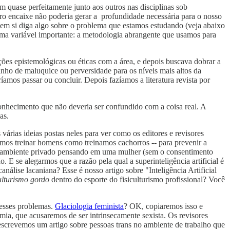
m quase perfeitamente junto aos outros nas disciplinas sob
ero encaixe não poderia gerar a profundidade necessária para o nosso
o em si diga algo sobre o problema que estamos estudando (veja abaixo
uma variável importante: a metodologia abrangente que usamos para
es epistemológicas ou éticas com a área, e depois buscava dobrar a
cinho de maluquice ou perversidade para os níveis mais altos da
amos passar ou concluir. Depois fazíamos a literatura revista por
onhecimento que não deveria ser confundido com a coisa real. A
as.
árias ideias postas neles para ver como os editores e revisores
os treinar homens como treinamos cachorros -- para prevenir a
 ambiente privado pensando em uma mulher (sem o consentimento
. E se alegarmos que a razão pela qual a superinteligência artificial é
análise lacaniana? Esse é nosso artigo sobre "Inteligência Artificial
culturismo gordo
dentro do esporte do fisiculturismo profissional? Você
 esses problemas.
Glaciologia feminista
? OK, copiaremos isso e
mia, que acusaremos de ser intrinsecamente sexista. Os revisores
escrevemos um artigo sobre pessoas trans no ambiente de trabalho que