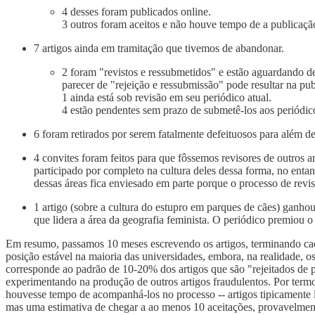
4 desses foram publicados online.
3 outros foram aceitos e não houve tempo de a publicação
7 artigos ainda em tramitação que tivemos de abandonar.
2 foram "revistos e ressubmetidos" e estão aguardando d
parecer de "rejeição e ressubmissão" pode resultar na pub
1 ainda está sob revisão em seu periódico atual.
4 estão pendentes sem prazo de submetê-los aos periódicos
6 foram retirados por serem fatalmente defeituosos para além de
4 convites foram feitos para que fôssemos revisores de outros 
participado por completo na cultura deles dessa forma, no enta
dessas áreas fica enviesado em parte porque o processo de revisã
1 artigo (sobre a cultura do estupro em parques de cães) ganh
que lidera a área da geografia feminista. O periódico premiou 
Em resumo, passamos 10 meses escrevendo os artigos, terminando cad
posição estável na maioria das universidades, embora, na realidade, 
corresponde ao padrão de 10-20% dos artigos que são "rejeitados de
experimentando na produção de outros artigos fraudulentos. Por termos
houvesse tempo de acompanhá-los no processo -- artigos tipicamente 
mas uma estimativa de chegar a ao menos 10 aceitações, provavelmen