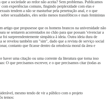
 que a sociedade ao redor não aceita? Sem problemas. Publicamos
e" com experiências comuns, fingindo perplexidade com elas e
exuais tendem a não se masturbar pela penetração anal, e o que
 sobre sexualidades, eles serão menos transfóbicos e mais feministas
um artigo que propusesse que os homens brancos na universidade não
s para se sentarem acorrentados no chão para que possam 'vivenciar a
ia
foi surpreendentemente simpática à ideia. Outra ideia dura de
ta se revelou também um "sim", dado que a revista de serviço social
onar, contanto que ficasse dentro da ortodoxia moral da área e
e haver uma citação ou uma corrente da literatura que torna isso
s: O que precisamos escrever, e o que precisamos citar (todas as
siderável, mesmo tendo de vir a público com o projeto
ós temos: