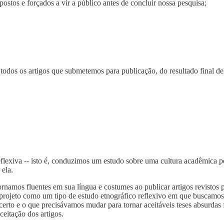
stos e forçados a vir a público antes de concluir nossa pesquisa;
todos os artigos que submetemos para publicação, do resultado final dele
lexiva -- isto é, conduzimos um estudo sobre uma cultura acadêmica pe
 ela.
ornamos fluentes em sua língua e costumes ao publicar artigos revistos p
 projeto como um tipo de estudo etnográfico reflexivo em que buscamos 
erto e o que precisávamos mudar para tornar aceitáveis teses absurdas f
ceitação dos artigos.