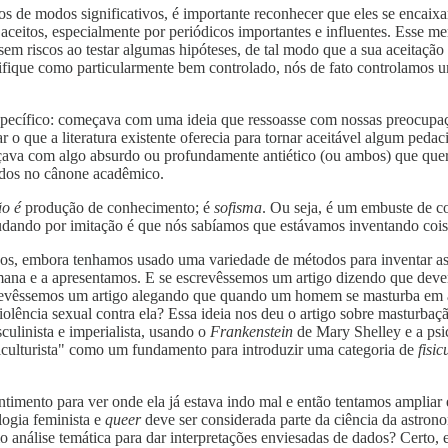
s de modos significativos, é importante reconhecer que eles se encaixa
aceitos, especialmente por periódicos importantes e influentes. Esse m
em riscos ao testar algumas hipóteses, de tal modo que a sua aceitaçã
lifique como particularmente bem controlado, nós de fato controlamos 
pecífico: começava com uma ideia que ressoasse com nossas preocupaçõ
 o que a literatura existente oferecia para tornar aceitável algum peda
meçava com algo absurdo ou profundamente antiético (ou ambos) que querí
ados no cânone acadêmico.
o é
produção de conhecimento; é
sofisma
. Ou seja, é um embuste de c
udando por imitação é que nós sabíamos que estávamos inventando cois
igos, embora tenhamos usado uma variedade de métodos para inventar as v
na e a apresentamos. E se escrevêssemos um artigo dizendo que devem
crevêssemos um artigo alegando que quando um homem se masturba em
olência sexual contra ela? Essa ideia nos deu o artigo sobre masturbação
ulinista e imperialista, usando o
Frankenstein
de Mary Shelley e a psic
iculturista" como um fundamento para introduzir uma categoria de
fisi
timento para ver onde ela já estava indo mal e então tentamos ampliar
logia feminista e
queer
deve ser considerada parte da ciência da astrono
nálise temática para dar interpretações enviesadas de dados? Certo, 