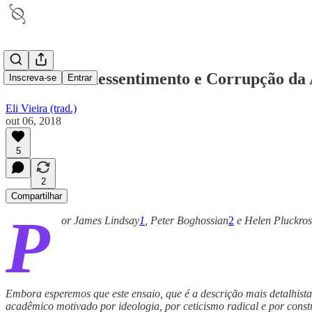
Estudos de Ressentimento e Corrupção da
Inscreva-se
Entrar
Eli Vieira (trad.)
out 06, 2018
5
2
Compartilhar
P
or James Lindsay
1
, Peter Boghossian
2
e Helen Pluckros
Embora esperemos que este ensaio, que é a descrição mais detalhista 
acadêmico motivado por ideologia, por ceticismo radical e por constr