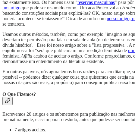
faz exatamente isso. Os homens usam "
reservas masculinas
" para pôr
um artigo
que pode ser resumido como "Um acadêmico vai ao
Hoote
buscando construções sociais para explicá-las? OK, nosso artigo sobr
poderia acontecer se tentassem?" Dica: de acordo com
nosso artigo, 
se tentarem.
Usamos outros métodos, também, como por exemplo "imagino se aque
deveriam ter permissão para falar em sala de aula (ou de terem seus em
dívida histórica'." Esse foi nosso artigo sobre a "lista progressiva". 
engolir nossa foi "será que publicariam uma reedição feminista de
um 
feminista
Affilia
acabou de aceitar o artigo. Conforme progredíamos
demonstrasse um entendimento da literatura existente.
Em outras palavras, nós agora temos boas razões para acreditar que, se
possível -- podemos dizer qualquer coisa que quisermos que esteja na
nossas citações são reais, a propósito) para conseguir publicar essa 
O Que Fizemos?
Escrevemos 20 artigos e os submetemos para publicação nas melhores r
prematuramente, e assim parar o estudo, antes que pudesse ser concl
7 artigos aceitos.