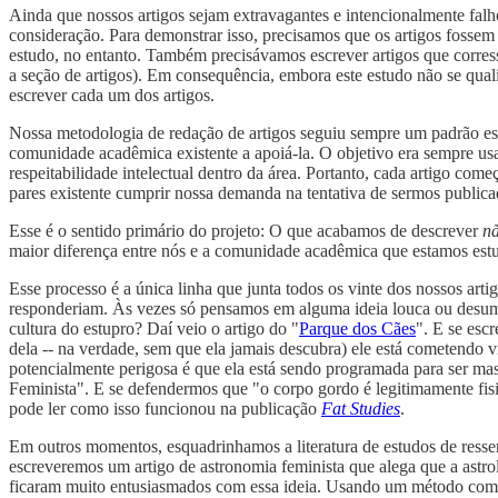
Ainda que nossos artigos sejam extravagantes e intencionalmente falho
consideração. Para demonstrar isso, precisamos que os artigos fossem 
estudo, no entanto. Também precisávamos escrever artigos que corress
a seção de artigos). Em consequência, embora este estudo não se qua
escrever cada um dos artigos.
Nossa metodologia de redação de artigos seguiu sempre um padrão es
comunidade acadêmica existente a apoiá-la. O objetivo era sempre usar
respeitabilidade intelectual dentro da área. Portanto, cada artigo co
pares existente cumprir nossa demanda na tentativa de sermos public
Esse é o sentido primário do projeto: O que acabamos de descrever
nã
maior diferença entre nós e a comunidade acadêmica que estamos est
Esse processo é a única linha que junta todos os vinte dos nossos art
responderiam. Às vezes só pensamos em alguma ideia louca ou desuma
cultura do estupro? Daí veio o artigo do "
Parque dos Cães
". E se es
dela -- na verdade, sem que ela jamais descubra) ele está cometendo vi
potencialmente perigosa é que ela está sendo programada para ser masc
Feminista". E se defendermos que "o corpo gordo é legitimamente fis
pode ler como isso funcionou na publicação
Fat Studies
.
Em outros momentos, esquadrinhamos a literatura de estudos de ressen
escreveremos um artigo de astronomia feminista que alega que a astro
ficaram muito entusiasmados com essa ideia. Usando um método como a