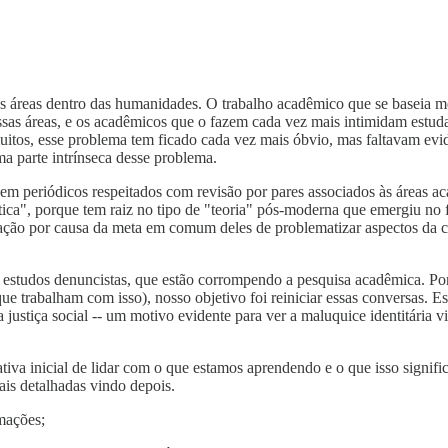
s áreas dentro das humanidades. O trabalho acadêmico que se baseia m
as áreas, e os acadêmicos que o fazem cada vez mais intimidam estudan
uitos, esse problema tem ficado cada vez mais óbvio, mas faltavam evid
a parte intrínseca desse problema.
em periódicos respeitados com revisão por pares associados às áreas a
rítica", porque tem raiz no tipo de "teoria" pós-moderna que emergiu no
ão por causa da meta em comum deles de problematizar aspectos da cult
s estudos denuncistas, que estão corrompendo a pesquisa acadêmica. Por
ue trabalham com isso), nosso objetivo foi reiniciar essas conversas. E
 justiça social -- um motivo evidente para ver a maluquice identitária 
iva inicial de lidar com o que estamos aprendendo e o que isso signific
ais detalhadas vindo depois.
mações;