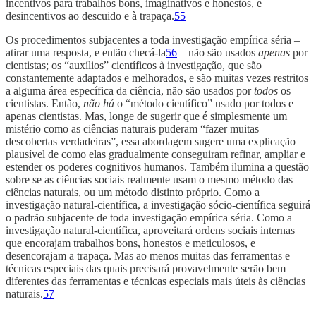
incentivos para trabalhos bons, imaginativos e honestos, e
desincentivos ao descuido e à trapaça.
55
Os procedimentos subjacentes a toda investigação empírica séria –
atirar uma resposta, e então checá-la
56
– não são usados
apenas
por
cientistas; os “auxílios” científicos à investigação, que são
constantemente adaptados e melhorados, e são muitas vezes restritos
a alguma área específica da ciência, não são usados por
todos
os
cientistas. Então,
não há
o “método científico” usado por todos e
apenas cientistas. Mas, longe de sugerir que é simplesmente um
mistério como as ciências naturais puderam “fazer muitas
descobertas verdadeiras”, essa abordagem sugere uma explicação
plausível de como elas gradualmente conseguiram refinar, ampliar e
estender os poderes cognitivos humanos. Também ilumina a questão
sobre se as ciências sociais realmente usam o mesmo método das
ciências naturais, ou um método distinto próprio. Como a
investigação natural-científica, a investigação sócio-científica seguirá
o padrão subjacente de toda investigação empírica séria. Como a
investigação natural-científica, aproveitará ordens sociais internas
que encorajam trabalhos bons, honestos e meticulosos, e
desencorajam a trapaça. Mas ao menos muitas das ferramentas e
técnicas especiais das quais precisará provavelmente serão bem
diferentes das ferramentas e técnicas especiais mais úteis às ciências
naturais.
57