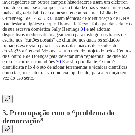
investigadores em outros campos: historiadores usam um cíclotron
para determinar se a composição da tinta de duas versões impressas
mais antigas da Bíblia era a mesma encontrada na “Bíblia de
Gutenberg” de 1450-55;
33
usam técnicas de identificação de DNA
para testar a hipótese de que Thomas Jefferson foi o pai das crianças
de sua escrava doméstica Sally Hemings;
34
e até adotam
dispositivos médicos de imageamento para distinguir os traços de
escrita nos “cartões postais” de chumbo nos quais os soldados
romanos escreviam para suas casas das marcas de séculos de
erosão;
35
a General Motors usa um modelo projetado pelos Centros
de Controle de Doenças para detectar uma “epidemia” de defeitos
em seus carros e caminhões.
36
E assim por diante. O que é
cientificista não é o ato de adotar ferramentas e técnicas científicas,
como tais, mas adotá-las, como exemplificado, para a exibição em
vez do uso sério.
3. Preocupação com o “problema da
demarcação”