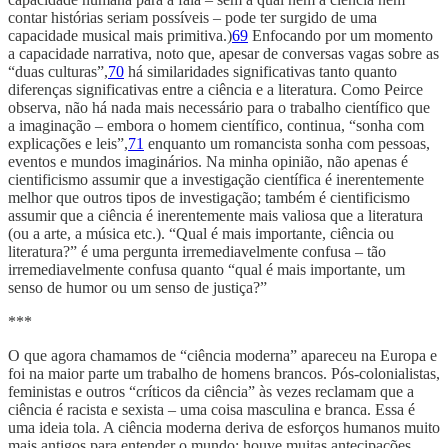
contar histórias seriam possíveis – pode ter surgido de uma
capacidade musical mais primitiva.)
69
Enfocando por um momento
a capacidade narrativa, noto que, apesar de conversas vagas sobre as
“duas culturas”,
70
há similaridades significativas tanto quanto
diferenças significativas entre a ciência e a literatura. Como Peirce
observa, não há nada mais necessário para o trabalho científico que
a imaginação – embora o homem científico, continua, “sonha com
explicações e leis”,
71
enquanto um romancista sonha com pessoas,
eventos e mundos imaginários. Na minha opinião, não apenas é
cientificismo assumir que a investigação científica é inerentemente
melhor que outros tipos de investigação; também é cientificismo
assumir que a ciência é inerentemente mais valiosa que a literatura
(ou a arte, a música etc.). “Qual é mais importante, ciência ou
literatura?” é uma pergunta irremediavelmente confusa – tão
irremediavelmente confusa quanto “qual é mais importante, um
senso de humor ou um senso de justiça?”
***
O que agora chamamos de “ciência moderna” apareceu na Europa e
foi na maior parte um trabalho de homens brancos. Pós-colonialistas,
feministas e outros “críticos da ciência” às vezes reclamam que a
ciência é racista e sexista – uma coisa masculina e branca. Essa é
uma ideia tola. A ciência moderna deriva de esforços humanos muito
mais antigos para entender o mundo; houve muitas antecipações