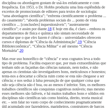
disciplina ou abordagem gostam de usá-los enfaticamente e com
frequência. Em 1953, o Dr. Hobbs produziu uma lista esplêndida de
excertos de promocionais de editores para textos de sociologia:
“uma abordagem científica”; “enfrenta cientificamente o problema ...
do casamento”; “aborda problemas sociais do ... ponto de vista
científico ... [conclusões] inquestionáveis”; “austeramente
científico”; e assim por diante.
18
E hoje em dia, é claro – embora os
departamentos de física e química não sintam necessidade de
ressaltar que o que
eles
fazem é ciência – universidades oferecem
cursos e diplomas de “Ciência da Administração”,
19
“Ciência
Biblioteconômica”, “Ciência Militar” e até mesmo “Ciência
Mortuária”.
20
Mas esse uso honorífico de “ciência” e seus cognatos leva a todo
tipo de problema. Facilita esquecer que, por mais extraordinárias que
tenham sido as façanhas das ciências naturais, nem todos, e não
apenas os cientistas são investigadores bons, meticulosos e honestos;
tenta-nos a descartar a ciência ruim como se esta não chegasse a ser
ciência; e nos seduz à falsa presunção de que qualquer coisa que
não
seja ciência não é boa, ou ao menos é inferior. Sim, os melhores
trabalhos científicos são conquistas cognitivas notáveis; mas mesmo
esses melhores são falíveis, e há muitos trabalhos bons e sólidos em
disciplinas não científicas tais como história, direito, teoria musical
etc. – sem falar no vasto corpo de conhecimento pragmaticamente
útil acumulado por fazendeiros, marinheiros, construtores de barcos