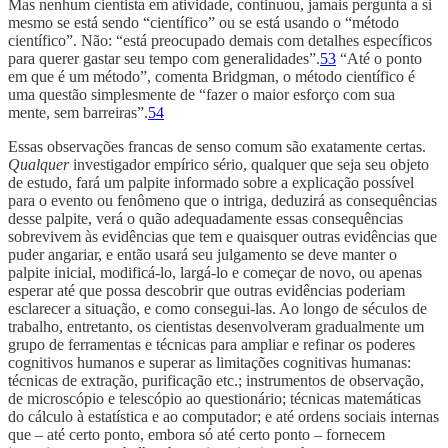
Mas nenhum cientista em atividade, continuou, jamais pergunta a si
mesmo se está sendo “científico” ou se está usando o “método
científico”. Não: “está preocupado demais com detalhes específicos
para querer gastar seu tempo com generalidades”.
53
“Até o ponto
em que é um método”, comenta Bridgman, o método científico é
uma questão simplesmente de “fazer o maior esforço com sua
mente, sem barreiras”.
54
Essas observações francas de senso comum são exatamente certas.
Qualquer
investigador empírico sério, qualquer que seja seu objeto
de estudo, fará um palpite informado sobre a explicação possível
para o evento ou fenômeno que o intriga, deduzirá as consequências
desse palpite, verá o quão adequadamente essas consequências
sobrevivem às evidências que tem e quaisquer outras evidências que
puder angariar, e então usará seu julgamento se deve manter o
palpite inicial, modificá-lo, largá-lo e começar de novo, ou apenas
esperar até que possa descobrir que outras evidências poderiam
esclarecer a situação, e como consegui-las. Ao longo de séculos de
trabalho, entretanto, os cientistas desenvolveram gradualmente um
grupo de ferramentas e técnicas para ampliar e refinar os poderes
cognitivos humanos e superar as limitações cognitivas humanas:
técnicas de extração, purificação etc.; instrumentos de observação,
de microscópio e telescópio ao questionário; técnicas matemáticas
do cálculo à estatística e ao computador; e até ordens sociais internas
que – até certo ponto, embora só até certo ponto – fornecem