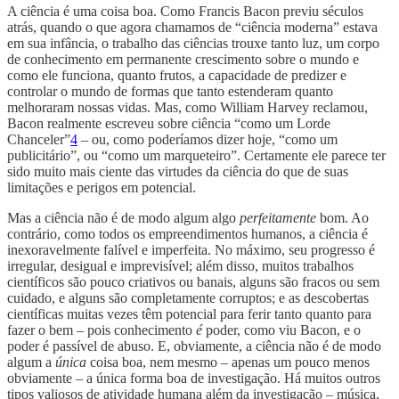
A ciência é uma coisa boa. Como Francis Bacon previu séculos
atrás, quando o que agora chamamos de “ciência moderna” estava
em sua infância, o trabalho das ciências trouxe tanto luz, um corpo
de conhecimento em permanente crescimento sobre o mundo e
como ele funciona, quanto frutos, a capacidade de predizer e
controlar o mundo de formas que tanto estenderam quanto
melhoraram nossas vidas. Mas, como William Harvey reclamou,
Bacon realmente escreveu sobre ciência “como um Lorde
Chanceler”
4
– ou, como poderíamos dizer hoje, “como um
publicitário”, ou “como um marqueteiro”. Certamente ele parece ter
sido muito mais ciente das virtudes da ciência do que de suas
limitações e perigos em potencial.
Mas a ciência não é de modo algum algo
perfeitamente
bom. Ao
contrário, como todos os empreendimentos humanos, a ciência é
inexoravelmente falível e imperfeita. No máximo, seu progresso é
irregular, desigual e imprevisível; além disso, muitos trabalhos
científicos são pouco criativos ou banais, alguns são fracos ou sem
cuidado, e alguns são completamente corruptos; e as descobertas
científicas muitas vezes têm potencial para ferir tanto quanto para
fazer o bem – pois conhecimento
é
poder, como viu Bacon, e o
poder é passível de abuso. E, obviamente, a ciência não é de modo
algum a
única
coisa boa, nem mesmo – apenas um pouco menos
obviamente – a única forma boa de investigação. Há muitos outros
tipos valiosos de atividade humana além da investigação – música,