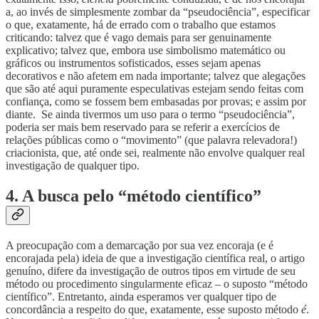
a, ao invés de simplesmente zombar da “pseudociência”, especificar
o que, exatamente, há de errado com o trabalho que estamos
criticando: talvez que é vago demais para ser genuinamente
explicativo; talvez que, embora use simbolismo matemático ou
gráficos ou instrumentos sofisticados, esses sejam apenas
decorativos e não afetem em nada importante; talvez que alegações
que são até aqui puramente especulativas estejam sendo feitas com
confiança, como se fossem bem embasadas por provas; e assim por
diante. Se ainda tivermos um uso para o termo “pseudociência”,
poderia ser mais bem reservado para se referir a exercícios de
relações públicas como o “movimento” (que palavra relevadora!)
criacionista, que, até onde sei, realmente não envolve qualquer real
investigação de qualquer tipo.
4. A busca pelo “método científico”
A preocupação com a demarcação por sua vez encoraja (e é
encorajada pela) ideia de que a investigação científica real, o artigo
genuíno, difere da investigação de outros tipos em virtude de seu
método ou procedimento singularmente eficaz – o suposto “método
científico”. Entretanto, ainda esperamos ver qualquer tipo de
concordância a respeito do que, exatamente, esse suposto método
é
.