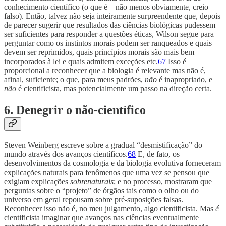
conhecimento científico (o que é – não menos obviamente, creio –
falso). Então, talvez não seja inteiramente surpreendente que, depois
de parecer sugerir que resultados das ciências biológicas pudessem
ser suficientes para responder a questões éticas, Wilson segue para
perguntar como os instintos morais podem ser ranqueados e quais
devem ser reprimidos, quais princípios morais são mais bem
incorporados à lei e quais admitem exceções etc.
67
Isso é
proporcional a reconhecer que a biologia é relevante mas não é,
afinal, suficiente; o que, para meus padrões,
não
é inapropriado, e
não
é cientificista, mas potencialmente um passo na direção certa.
6. Denegrir o não-científico
Steven Weinberg escreve sobre a gradual “desmistificação” do
mundo através dos avanços científicos.
68
E, de fato, os
desenvolvimentos da cosmologia e da biologia evolutiva forneceram
explicações naturais para fenômenos que uma vez se pensou que
exigiam explicações
sobrenaturais
; e no processo, mostraram que
perguntas sobre o “projeto” de órgãos tais como o olho ou do
universo em geral repousam sobre pré-suposições falsas.
Reconhecer isso não é, no meu julgamento, algo cientificista. Mas
é
cientificista imaginar que avanços nas ciências eventualmente