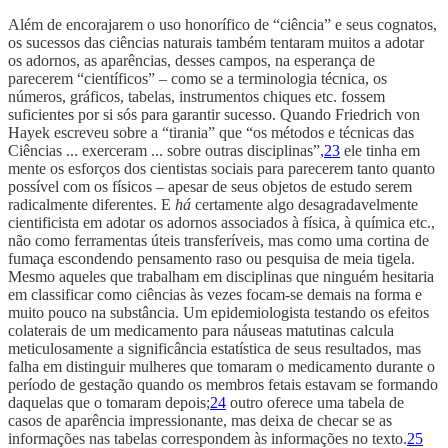
Além de encorajarem o uso honorífico de “ciência” e seus cognatos,
os sucessos das ciências naturais também tentaram muitos a adotar
os adornos, as aparências, desses campos, na esperança de
parecerem “científicos” – como se a terminologia técnica, os
números, gráficos, tabelas, instrumentos chiques etc. fossem
suficientes por si sós para garantir sucesso. Quando Friedrich von
Hayek escreveu sobre a “tirania” que “os métodos e técnicas das
Ciências ... exerceram ... sobre outras disciplinas”,
23
ele tinha em
mente os esforços dos cientistas sociais para parecerem tanto quanto
possível com os físicos – apesar de seus objetos de estudo serem
radicalmente diferentes. E
há
certamente algo desagradavelmente
cientificista em adotar os adornos associados à física, à química etc.,
não como ferramentas úteis transferíveis, mas como uma cortina de
fumaça escondendo pensamento raso ou pesquisa de meia tigela.
Mesmo aqueles que trabalham em disciplinas que ninguém hesitaria
em classificar como ciências às vezes focam-se demais na forma e
muito pouco na substância. Um epidemiologista testando os efeitos
colaterais de um medicamento para náuseas matutinas calcula
meticulosamente a significância estatística de seus resultados, mas
falha em distinguir mulheres que tomaram o medicamento durante o
período de gestação quando os membros fetais estavam se formando
daquelas que o tomaram depois;
24
outro oferece uma tabela de
casos de aparência impressionante, mas deixa de checar se as
informações nas tabelas correspondem às informações no texto.
25