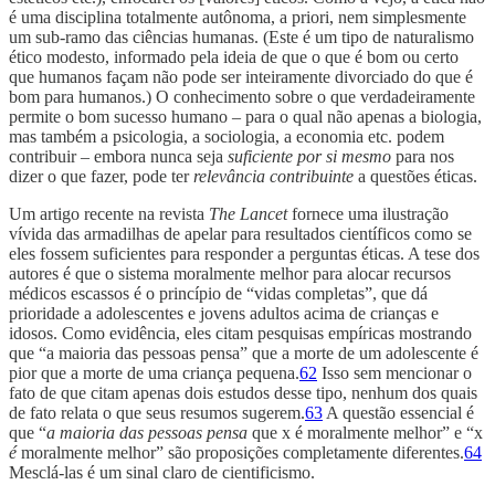
é uma disciplina totalmente autônoma, a priori, nem simplesmente
um sub-ramo das ciências humanas. (Este é um tipo de naturalismo
ético modesto, informado pela ideia de que o que é bom ou certo
que humanos façam não pode ser inteiramente divorciado do que é
bom para humanos.) O conhecimento sobre o que verdadeiramente
permite o bom sucesso humano – para o qual não apenas a biologia,
mas também a psicologia, a sociologia, a economia etc. podem
contribuir – embora nunca seja
suficiente por si mesmo
para nos
dizer o que fazer, pode ter
relevância contribuinte
a questões éticas.
Um artigo recente na revista
The Lancet
fornece uma ilustração
vívida das armadilhas de apelar para resultados científicos como se
eles fossem suficientes para responder a perguntas éticas. A tese dos
autores é que o sistema moralmente melhor para alocar recursos
médicos escassos é o princípio de “vidas completas”, que dá
prioridade a adolescentes e jovens adultos acima de crianças e
idosos. Como evidência, eles citam pesquisas empíricas mostrando
que “a maioria das pessoas pensa” que a morte de um adolescente é
pior que a morte de uma criança pequena.
62
Isso sem mencionar o
fato de que citam apenas dois estudos desse tipo, nenhum dos quais
de fato relata o que seus resumos sugerem.
63
A questão essencial é
que “
a maioria das pessoas pensa
que x é moralmente melhor” e “x
é
moralmente melhor” são proposições completamente diferentes.
64
Mesclá-las é um sinal claro de cientificismo.