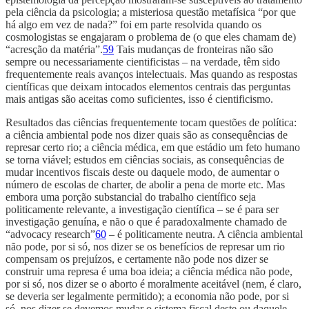
pela ciência da psicologia; a misteriosa questão metafísica “por que
há algo em vez de nada?” foi em parte resolvida quando os
cosmologistas se engajaram o problema de (o que eles chamam de)
“acresção da matéria”.
59
Tais mudanças de fronteiras não são
sempre ou necessariamente cientificistas – na verdade, têm sido
frequentemente reais avanços intelectuais. Mas quando as respostas
científicas que deixam intocados elementos centrais das perguntas
mais antigas são aceitas como suficientes, isso é cientificismo.
Resultados das ciências frequentemente tocam questões de política:
a ciência ambiental pode nos dizer quais são as consequências de
represar certo rio; a ciência médica, em que estádio um feto humano
se torna viável; estudos em ciências sociais, as consequências de
mudar incentivos fiscais deste ou daquele modo, de aumentar o
número de escolas de charter, de abolir a pena de morte etc. Mas
embora uma porção substancial do trabalho científico seja
politicamente relevante, a investigação científica – se é para ser
investigação genuína, e não o que é paradoxalmente chamado de
“advocacy research”
60
– é politicamente neutra. A ciência ambiental
não pode, por si só, nos dizer se os benefícios de represar um rio
compensam os prejuízos, e certamente não pode nos dizer se
construir uma represa é uma boa ideia; a ciência médica não pode,
por si só, nos dizer se o aborto é moralmente aceitável (nem, é claro,
se deveria ser legalmente permitido); a economia não pode, por si
só, nos dizer se devemos mudar o sistema fiscal deste ou daquele