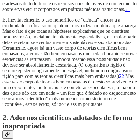
e artesãos de todo tipo, e os recursos consideráveis de conhecimento
sobre ervas etc. incorporados em práticas médicas tradicionais.
21
E, inevitavelmente, o uso honorífico de “ciência” encoraja a
credulidade acrítica sobre qualquer nova ideia científica que apareça.
Mas o fato é que todas as hipóteses explicativas que os cientistas
produzem são, inicialmente, altamente especulativas, e a maior parte
delas revelam-se eventualmente insustentáveis e são abandonadas.
Certamente, agora há um vasto corpo de teorias científicas bem
embasadas, algumas tão bem embasadas que seria chocante se novas
evidências as refutassem – embora mesmo essa possibilidade não
devesse ser absolutamente descartada. (O dogmatismo rígido é
sempre epistemologicamente indesejável, incluindo o dogmatismo
rígido para com as teorias científicas mais bem embasadas.)
22
Mas
esse vasto corpo de teorias bem embasadas é o resto sobrevivente de
um corpo muito, muito maior de conjeturas especulativas, a maioria
das quais não deu em nada – um fato que é fadado ao esquecimento
se usarmos “científico” mais ou menos como sinônimo de
“confiável, estabelecido, sólido” e assim por diante.
2. Adornos científicos adotados de forma
inapropriada