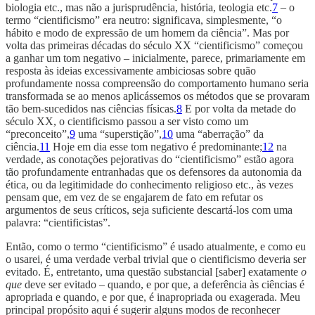
biologia etc., mas não a jurisprudência, história, teologia etc.
7
– o
termo “cientificismo” era neutro: significava, simplesmente, “o
hábito e modo de expressão de um homem da ciência”. Mas por
volta das primeiras décadas do século XX “cientificismo” começou
a ganhar um tom negativo – inicialmente, parece, primariamente em
resposta às ideias excessivamente ambiciosas sobre quão
profundamente nossa compreensão do comportamento humano seria
transformada se ao menos aplicássemos os métodos que se provaram
tão bem-sucedidos nas ciências físicas.
8
E por volta da metade do
século XX, o cientificismo passou a ser visto como um
“preconceito”,
9
uma “superstição”,
10
uma “aberração” da
ciência.
11
Hoje em dia esse tom negativo é predominante;
12
na
verdade, as conotações pejorativas do “cientificismo” estão agora
tão profundamente entranhadas que os defensores da autonomia da
ética, ou da legitimidade do conhecimento religioso etc., às vezes
pensam que, em vez de se engajarem de fato em refutar os
argumentos de seus críticos, seja suficiente descartá-los com uma
palavra: “cientificistas”.
Então, como o termo “cientificismo” é usado atualmente, e como eu
o usarei, é uma verdade verbal trivial que o cientificismo deveria ser
evitado. É, entretanto, uma questão substancial [saber] exatamente
o
que
deve ser evitado – quando, e por que, a deferência às ciências é
apropriada e quando, e por que, é inapropriada ou exagerada. Meu
principal propósito aqui é sugerir alguns modos de reconhecer