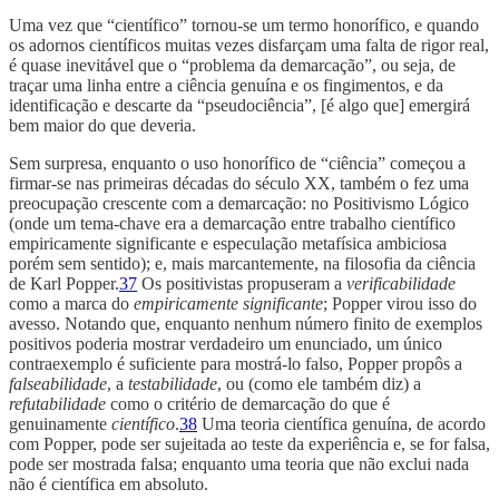
Uma vez que “científico” tornou-se um termo honorífico, e quando
os adornos científicos muitas vezes disfarçam uma falta de rigor real,
é quase inevitável que o “problema da demarcação”, ou seja, de
traçar uma linha entre a ciência genuína e os fingimentos, e da
identificação e descarte da “pseudociência”, [é algo que] emergirá
bem maior do que deveria.
Sem surpresa, enquanto o uso honorífico de “ciência” começou a
firmar-se nas primeiras décadas do século XX, também o fez uma
preocupação crescente com a demarcação: no Positivismo Lógico
(onde um tema-chave era a demarcação entre trabalho científico
empiricamente significante e especulação metafísica ambiciosa
porém sem sentido); e, mais marcantemente, na filosofia da ciência
de Karl Popper.
37
Os positivistas propuseram a
verificabilidade
como a marca do
empiricamente significante
; Popper virou isso do
avesso. Notando que, enquanto nenhum número finito de exemplos
positivos poderia mostrar verdadeiro um enunciado, um único
contraexemplo é suficiente para mostrá-lo falso, Popper propôs a
falseabilidade
, a
testabilidade
, ou (como ele também diz) a
refutabilidade
como o critério de demarcação do que é
genuinamente
científico
.
38
Uma teoria científica genuína, de acordo
com Popper, pode ser sujeitada ao teste da experiência e, se for falsa,
pode ser mostrada falsa; enquanto uma teoria que não exclui nada
não é científica em absoluto.