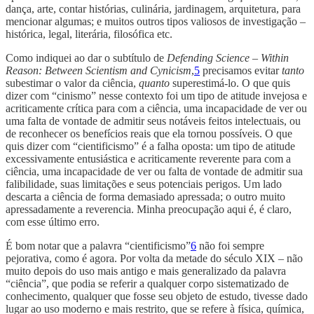
dança, arte, contar histórias, culinária, jardinagem, arquitetura, para
mencionar algumas; e muitos outros tipos valiosos de investigação –
histórica, legal, literária, filosófica etc.
Como indiquei ao dar o subtítulo de
Defending Science – Within
Reason: Between Scientism and Cynicism
,
5
precisamos evitar
tanto
subestimar o valor da ciência,
quanto
superestimá-lo. O que quis
dizer com “cinismo” nesse contexto foi um tipo de atitude invejosa e
acriticamente crítica para com a ciência, uma incapacidade de ver ou
uma falta de vontade de admitir seus notáveis feitos intelectuais, ou
de reconhecer os benefícios reais que ela tornou possíveis. O que
quis dizer com “cientificismo” é a falha oposta: um tipo de atitude
excessivamente entusiástica e acriticamente reverente para com a
ciência, uma incapacidade de ver ou falta de vontade de admitir sua
falibilidade, suas limitações e seus potenciais perigos. Um lado
descarta a ciência de forma demasiado apressada; o outro muito
apressadamente a reverencia. Minha preocupação aqui é, é claro,
com esse último erro.
É bom notar que a palavra “cientificismo”
6
não foi sempre
pejorativa, como é agora. Por volta da metade do século XIX – não
muito depois do uso mais antigo e mais generalizado da palavra
“ciência”, que podia se referir a qualquer corpo sistematizado de
conhecimento, qualquer que fosse seu objeto de estudo, tivesse dado
lugar ao uso moderno e mais restrito, que se refere à física, química,