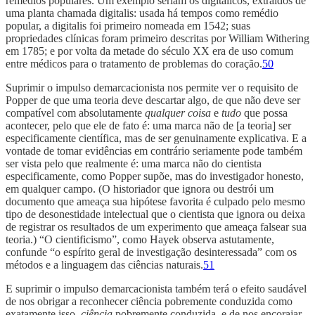
remédios populares. Um exemplo seriam os digitálicos, extraídos de
uma planta chamada digitalis: usada há tempos como remédio
popular, a digitalis foi primeiro nomeada em 1542; suas
propriedades clínicas foram primeiro descritas por William Withering
em 1785; e por volta da metade do século XX era de uso comum
entre médicos para o tratamento de problemas do coração.
50
Suprimir o impulso demarcacionista nos permite ver o requisito de
Popper de que uma teoria deve descartar algo, de que não deve ser
compatível com absolutamente
qualquer coisa
e
tudo
que possa
acontecer, pelo que ele de fato é: uma marca não de [a teoria] ser
especificamente científica, mas de ser genuinamente explicativa. E a
vontade de tomar evidências em contrário seriamente pode também
ser vista pelo que realmente é: uma marca não do cientista
especificamente, como Popper supõe, mas do investigador honesto,
em qualquer campo. (O historiador que ignora ou destrói um
documento que ameaça sua hipótese favorita é culpado pelo mesmo
tipo de desonestidade intelectual que o cientista que ignora ou deixa
de registrar os resultados de um experimento que ameaça falsear sua
teoria.) “O cientificismo”, como Hayek observa astutamente,
confunde “o espírito geral de investigação desinteressada” com os
métodos e a linguagem das ciências naturais.
51
E suprimir o impulso demarcacionista também terá o efeito saudável
de nos obrigar a reconhecer ciência pobremente conduzida como
exatamente isso,
ciência
pobremente conduzida, e de nos encorajar