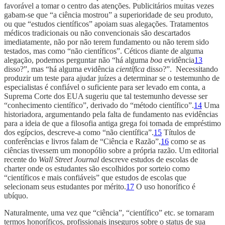
favorável a tomar o centro das atenções. Publicitários muitas vezes
gabam-se que “a ciência mostrou” a superioridade de seu produto,
ou que “estudos científicos” apoiam suas alegações. Tratamentos
médicos tradicionais ou não convencionais são descartados
imediatamente, não por não terem fundamento ou não terem sido
testados, mas como “não científicos”. Céticos diante de alguma
alegação, podemos perguntar não “há alguma
boa
evidência
13
disso?”, mas “há alguma evidência
científica
disso?”. Necessitando
produzir um teste para ajudar juízes a determinar se o testemunho de
especialistas é confiável o suficiente para ser levado em conta, a
Suprema Corte dos EUA sugeriu que tal testemunho devesse ser
“conhecimento científico”, derivado do “método científico”.
14
Uma
historiadora, argumentando pela falta de fundamento nas evidências
para a ideia de que a filosofia antiga grega foi tomada de empréstimo
dos egípcios, descreve-a como “não científica”.
15
Títulos de
conferências e livros falam de “Ciência e Razão”,
16
como se as
ciências tivessem um monopólio sobre a própria razão. Um editorial
recente do
Wall Street Journal
descreve estudos de escolas de
charter onde os estudantes são escolhidos por sorteio como
“científicos e mais confiáveis” que estudos de escolas que
selecionam seus estudantes por mérito.
17
O uso honorífico é
ubíquo.
Naturalmente, uma vez que “ciência”, “científico” etc. se tornaram
termos honoríficos, profissionais inseguros sobre o status de sua