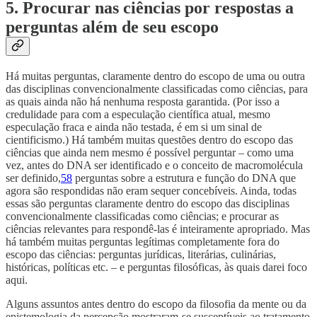
5. Procurar nas ciências por respostas a
perguntas além de seu escopo
Há muitas perguntas, claramente dentro do escopo de uma ou outra
das disciplinas convencionalmente classificadas como ciências, para
as quais ainda não há nenhuma resposta garantida. (Por isso a
credulidade para com a especulação científica atual, mesmo
especulação fraca e ainda não testada, é em si um sinal de
cientificismo.) Há também muitas questões dentro do escopo das
ciências que ainda nem mesmo é possível perguntar – como uma
vez, antes do DNA ser identificado e o conceito de macromolécula
ser definido,
58
perguntas sobre a estrutura e função do DNA que
agora são respondidas não eram sequer concebíveis. Ainda, todas
essas são perguntas claramente dentro do escopo das disciplinas
convencionalmente classificadas como ciências; e procurar as
ciências relevantes para respondê-las é inteiramente apropriado. Mas
há também muitas perguntas legítimas completamente fora do
escopo das ciências: perguntas jurídicas, literárias, culinárias,
históricas, políticas etc. – e perguntas filosóficas, às quais darei foco
aqui.
Alguns assuntos antes dentro do escopo da filosofia da mente ou da
epistemologia da percepção mostraram-se susceptíveis ao tratamento