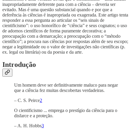
inapropriadamente deferente para com a ciência – deveria ser
evitado. Mas é uma questão substancial quando e por que a
deferência às ciências é inapropriada ou exagerada. Este artigo tenta
responder a essa pergunta ao articular os “seis sinais de
cientificismo”: o uso honorífico de “ciência” e seus cognatos; o uso
de adornos científicos de forma puramente decorativa; a
preocupação com a demarcação; a preocupação com o “método
científico”; a procura nas ciências por respostas além de seu escopo;
negar a legitimidade ou o valor de investigações não científicas (p.
ex. legal ou literária) ou da poesia e da arte.
Introdução
Um homem deve ser definitivamente maluco para negar
que a ciência fez muitas descobertas verdadeiras.
– C. S. Peirce
2
O cientificismo ... emprega o prestígio da ciência para o
disfarce e a proteção.
– A. H. Hobbs
3