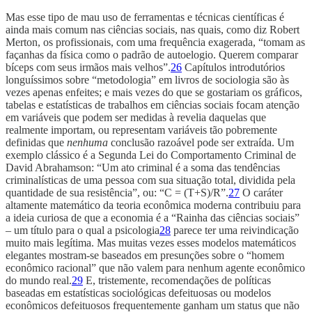
Mas esse tipo de mau uso de ferramentas e técnicas científicas é
ainda mais comum nas ciências sociais, nas quais, como diz Robert
Merton, os profissionais, com uma frequência exagerada, “tomam as
façanhas da física como o padrão de autoelogio. Querem comparar
bíceps com seus irmãos mais velhos”.
26
Capítulos introdutórios
longuíssimos sobre “metodologia” em livros de sociologia são às
vezes apenas enfeites; e mais vezes do que se gostariam os gráficos,
tabelas e estatísticas de trabalhos em ciências sociais focam atenção
em variáveis que podem ser medidas à revelia daquelas que
realmente importam, ou representam variáveis tão pobremente
definidas que
nenhuma
conclusão razoável pode ser extraída. Um
exemplo clássico é a Segunda Lei do Comportamento Criminal de
David Abrahamson: “Um ato criminal é a soma das tendências
criminalísticas de uma pessoa com sua situação total, dividida pela
quantidade de sua resistência”, ou: “C = (T+S)/R”.
27
O caráter
altamente matemático da teoria econômica moderna contribuiu para
a ideia curiosa de que a economia é a “Rainha das ciências sociais”
– um título para o qual a psicologia
28
parece ter uma reivindicação
muito mais legítima. Mas muitas vezes esses modelos matemáticos
elegantes mostram-se baseados em presunções sobre o “homem
econômico racional” que não valem para nenhum agente econômico
do mundo real.
29
E, tristemente, recomendações de políticas
baseadas em estatísticas sociológicas defeituosas ou modelos
econômicos defeituosos frequentemente ganham um status que não