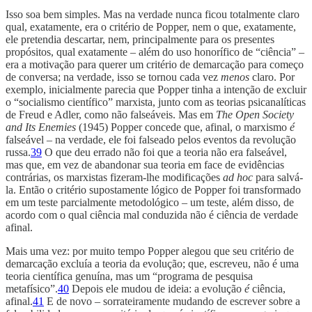
Isso soa bem simples. Mas na verdade nunca ficou totalmente claro
qual, exatamente, era o critério de Popper, nem o que, exatamente,
ele pretendia descartar, nem, principalmente para os presentes
propósitos, qual exatamente – além do uso honorífico de “ciência” –
era a motivação para querer um critério de demarcação para começo
de conversa; na verdade, isso se tornou cada vez
menos
claro. Por
exemplo, inicialmente parecia que Popper tinha a intenção de excluir
o “socialismo científico” marxista, junto com as teorias psicanalíticas
de Freud e Adler, como não falseáveis. Mas em
The Open Society
and Its Enemies
(1945) Popper concede que, afinal, o marxismo
é
falseável – na verdade, ele foi falseado pelos eventos da revolução
russa.
39
O que deu errado não foi que a teoria não era falseável,
mas que, em vez de abandonar sua teoria em face de evidências
contrárias, os marxistas fizeram-lhe modificações
ad hoc
para salvá-
la. Então o critério supostamente lógico de Popper foi transformado
em um teste parcialmente metodológico – um teste, além disso, de
acordo com o qual ciência mal conduzida não é ciência de verdade
afinal.
Mais uma vez: por muito tempo Popper alegou que seu critério de
demarcação excluía a teoria da evolução; que, escreveu, não é uma
teoria científica genuína, mas um “programa de pesquisa
metafísico”.
40
Depois ele mudou de ideia: a evolução
é
ciência,
afinal.
41
E de novo – sorrateiramente mudando de escrever sobre a