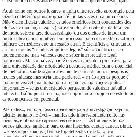
substituirão a necessidade de qualquer outro tipo de investigação.
Aqui, como em outros lugares, a linha entre respeito apropriado pela
ciência e deferência inapropriada é muitas vezes uma linha tênue.
Não é cientificista valorizar estudos empíricos bem conduzidos dos
efeitos de mudanças legais (por exemplo, do efeito de abolir a pena
de morte sobre a taxa de assassinato, ou dos efeitos de impor um
limite sobre danos punitivos em processos por erros médicos sobre o
número de médicos que um estado atrai). É cientificista, entretanto,
assumir que os “estudos empíricos legais” sócio-científicos são
inerentemente mais valiosos que o saber interpretativo legal
tradicional. Mais uma vez, não é necessariamente repreensível para
uma universidade dar prioridade à pesquisa médica com o potencial
de melhorar a saúde significativamente acima de outras pesquisas
menos práticas; mas seria uma perda real – e não apenas porque é
tão imprevisível qual trabalho realmente terá aplicações práticas
importantes – se as universidades parassem de valorizar trabalho
intelectual sério por si mesmo, não importando o objeto de estudo ou
as recompensas em potencial.
Além disso, embora nossa capacidade para a investigação seja um
talento humano notável – manifestado impressionantemente nas
ciências, embora não apenas nas ciências – nós humanos temos
outros talentos, também: para contar histórias, cantar, dançar, pintar,
... e assim por diante. (Tem-se hipotetizado, de fato, que a
capacidade humana para a fala – sem a qual nem a ciência nem