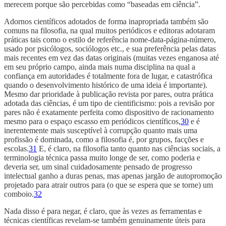
merecem porque são percebidas como “baseadas em ciência”.
Adornos científicos adotados de forma inapropriada também são
comuns na filosofia, na qual muitos periódicos e editoras adotaram
práticas tais como o estilo de referência nome-data-página-número,
usado por psicólogos, sociólogos etc., e sua preferência pelas datas
mais recentes em vez das datas originais (muitas vezes enganosa até
em seu próprio campo, ainda mais numa disciplina na qual a
confiança em autoridades é totalmente fora de lugar, e catastrófica
quando o desenvolvimento histórico de uma ideia é importante).
Mesmo dar prioridade à publicação revista por pares, outra prática
adotada das ciências, é um tipo de cientificismo: pois a revisão por
pares não é exatamente perfeita como dispositivo de racionamento
mesmo para o espaço escasso em periódicos científicos,
30
e é
inerentemente mais susceptível à corrupção quanto mais uma
profissão é dominada, como a filosofia é, por grupos, facções e
escolas.
31
E, é claro, na filosofia tanto quanto nas ciências sociais, a
terminologia técnica passa muito longe de ser, como poderia e
deveria ser, um sinal cuidadosamente pensado de progresso
intelectual ganho a duras penas, mas apenas jargão de autopromoção
projetado para atrair outros para (o que se espera que se torne) um
comboio.
32
Nada disso é para negar, é claro, que às vezes as ferramentas e
técnicas científicas revelam-se também genuinamente úteis para