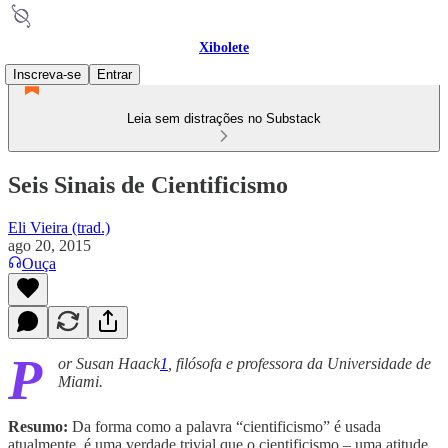
Xibolete
Inscreva-se
Entrar
Leia sem distrações no Substack
Seis Sinais de Cientificismo
Eli Vieira (trad.)
ago 20, 2015
Ouça
P
or Susan Haack
1
, filósofa e professora da Universidade de
Miami.
Resumo:
Da forma como a palavra “cientificismo” é usada
atualmente, é uma verdade trivial que o cientificismo – uma atitude