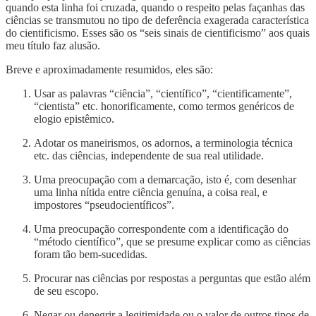
quando esta linha foi cruzada, quando o respeito pelas façanhas das
ciências se transmutou no tipo de deferência exagerada característica
do cientificismo. Esses são os “seis sinais de cientificismo” aos quais
meu título faz alusão.
Breve e aproximadamente resumidos, eles são:
Usar as palavras “ciência”, “científico”, “cientificamente”,
“cientista” etc. honorificamente, como termos genéricos de
elogio epistêmico.
Adotar os maneirismos, os adornos, a terminologia técnica
etc. das ciências, independente de sua real utilidade.
Uma preocupação com a demarcação, isto é, com desenhar
uma linha nítida entre ciência genuína, a coisa real, e
impostores “pseudocientíficos”.
Uma preocupação correspondente com a identificação do
“método científico”, que se presume explicar como as ciências
foram tão bem-sucedidas.
Procurar nas ciências por respostas a perguntas que estão além
de seu escopo.
Negar ou denegrir a legitimidade ou o valor de outros tipos de