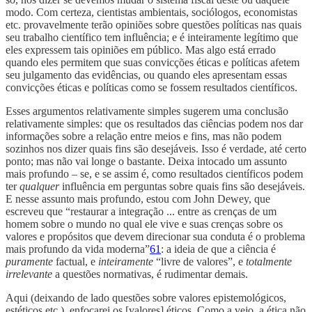
modo. Com certeza, cientistas ambientais, sociólogos, economistas
etc. provavelmente terão opiniões sobre questões políticas nas quais
seu trabalho científico tem influência; e é inteiramente legítimo que
eles expressem tais opiniões em público. Mas algo está errado
quando eles permitem que suas convicções éticas e políticas afetem
seu julgamento das evidências, ou quando eles apresentam essas
convicções éticas e políticas como se fossem resultados científicos.
Esses argumentos relativamente simples sugerem uma conclusão
relativamente simples: que os resultados das ciências podem nos dar
informações sobre a relação entre meios e fins, mas não podem
sozinhos nos dizer quais fins são desejáveis. Isso é verdade, até certo
ponto; mas não vai longe o bastante. Deixa intocado um assunto
mais profundo – se, e se assim é, como resultados científicos podem
ter
qualquer
influência em perguntas sobre quais fins são desejáveis.
E nesse assunto mais profundo, estou com John Dewey, que
escreveu que “restaurar a integração ... entre as crenças de um
homem sobre o mundo no qual ele vive e suas crenças sobre os
valores e propósitos que devem direcionar sua conduta é o problema
mais profundo da vida moderna”
61
: a ideia de que a ciência é
puramente
factual, e
inteiramente
“livre de valores”, e
totalmente
irrelevante
a questões normativas, é rudimentar demais.
Aqui (deixando de lado questões sobre valores epistemológicos,
estéticos etc.), enfocarei os [valores] éticos. Como a vejo, a ética não