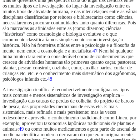
Mas se queremos uma perspectiva clara do lugar das ciências entre
os muitos tipos de investigação, do lugar da investigação entre os
muitos tipos de atividade humana, e das inter-relações entre as várias
disciplinas classificadas por reitores e bibliotecários como ciências,
necessitaremos procurar continuidades tanto quanto diferenças. Pois
são marcadas as afinidades entre as (como dizemos) ciências
“históricas” como cosmologia e biologia evolutiva e o que
comumente classificaríamos simplesmente como investigação
histórica. Não há fronteiras nítidas entre a psicologia e a filosofia da
mente, nem entre a cosmologia e a metafísica.
47
Nem há qualquer
linha muito clara entre o considerável corpo de conhecimentos que
cresceu de atividades humanas tão primevas quanto caçar, pastorear,
plantar, pescar, construir, cozinhar, curar, auxiliar partos, cuidar de
crianças etc. etc. e o conhecimento mais sistemático dos agrônomos,
psicólogos infantis etc.
48
A investigação científica é reconhecivelmente contígua aos tipos
mais comuns e menos sistemáticos de investigação empírica –
investigação das causas de perdas de colheita, do projeto de barcos
de pesca, das propriedades medicinais de ervas etc. É mais
sistemática, mais refinada e mais persistente; mas às vezes
redescobre e aproveita o conhecimento tradicional: como Lineu, por
exemplo, aproveitou taxonomias lapônicas tradicionais de plantas e
animais;
49
ou como muitos medicamentos agora parte do arsenal da
medicina científica moderna derivaram do que eram originalmente