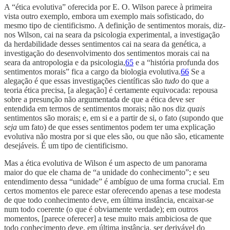
A “ética evolutiva” oferecida por E. O. Wilson parece à primeira
vista outro exemplo, embora um exemplo mais sofisticado, do
mesmo tipo de cientificismo. A definição de sentimentos morais, diz-
nos Wilson, cai na seara da psicologia experimental, a investigação
da herdabilidade desses sentimentos cai na seara da genética, a
investigação do desenvolvimento dos sentimentos morais cai na
seara da antropologia e da psicologia,
65
e a “história profunda dos
sentimentos morais” fica a cargo da biologia evolutiva.
66
Se a
alegação é que essas investigações científicas são
tudo
do que a
teoria ética precisa, [a alegação] é certamente equivocada: repousa
sobre a presunção não argumentada de que a ética deve ser
entendida em termos de sentimentos morais; não nos diz
quais
sentimentos são morais; e, em si e a partir de si, o fato (supondo que
seja
um fato) de que esses sentimentos podem ter uma explicação
evolutiva não mostra por si que eles são, ou que não são, eticamente
desejáveis. É um tipo de cientificismo.
Mas a ética evolutiva de Wilson é um aspecto de um panorama
maior do que ele chama de “a unidade do conhecimento”; e seu
entendimento dessa “unidade” é ambíguo de uma forma crucial. Em
certos momentos ele parece estar oferecendo apenas a tese modesta
de que todo conhecimento deve, em última instância, encaixar-se
num todo coerente (o que é obviamente verdade); em outros
momentos, [parece oferecer] a tese muito mais ambiciosa de que
todo conhecimento deve, em última instância, ser derivável do