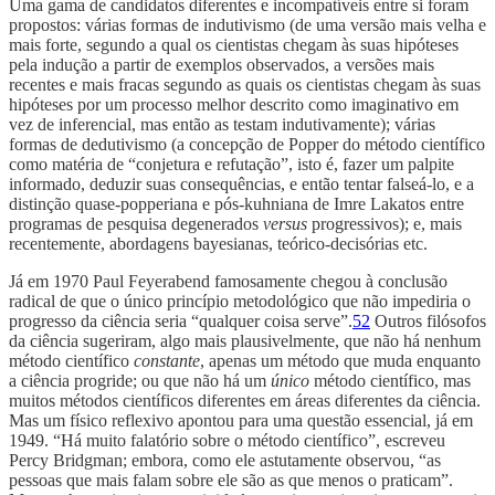
Uma gama de candidatos diferentes e incompatíveis entre si foram
propostos: várias formas de indutivismo (de uma versão mais velha e
mais forte, segundo a qual os cientistas chegam às suas hipóteses
pela indução a partir de exemplos observados, a versões mais
recentes e mais fracas segundo as quais os cientistas chegam às suas
hipóteses por um processo melhor descrito como imaginativo em
vez de inferencial, mas então as testam indutivamente); várias
formas de dedutivismo (a concepção de Popper do método científico
como matéria de “conjetura e refutação”, isto é, fazer um palpite
informado, deduzir suas consequências, e então tentar falseá-lo, e a
distinção quase-popperiana e pós-kuhniana de Imre Lakatos entre
programas de pesquisa degenerados
versus
progressivos); e, mais
recentemente, abordagens bayesianas, teórico-decisórias etc.
Já em 1970 Paul Feyerabend famosamente chegou à conclusão
radical de que o único princípio metodológico que não impediria o
progresso da ciência seria “qualquer coisa serve”.
52
Outros filósofos
da ciência sugeriram, algo mais plausivelmente, que não há nenhum
método científico
constante
, apenas um método que muda enquanto
a ciência progride; ou que não há um
único
método científico, mas
muitos métodos científicos diferentes em áreas diferentes da ciência.
Mas um físico reflexivo apontou para uma questão essencial, já em
1949. “Há muito falatório sobre o método científico”, escreveu
Percy Bridgman; embora, como ele astutamente observou, “as
pessoas que mais falam sobre ele são as que menos o praticam”.