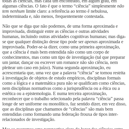
todas as ciências, mas cada um encontrado, em algum grau, em
algumas ciências. O fato é que o termo “ciência” simplesmente
não
tem nenhum
limite claro: a referência ao termo é nebulosa,
indeterminada e, não menos, frequentemente contestada.
Não que se diga que não podemos, de uma forma aproximada e
improvisada, distinguir entre as ciências e outras atividades
humanas, incluindo outras atividades cognitivas humanas; mas diga-
se que qualquer distinção desse tipo pode ser
apenas
aproximada e
improvisada. Poder-se-ia dizer, como uma primeira aproximação,
que a ciência é mais bem entendida não como um corpo de
conhecimentos, mas como um tipo de investigação (tal que preparar
um jantar, dançar ou escrever um romance não são ciência, nem
pleitear um caso em juízo). Numa segunda aproximação, eu
acrescentaria que, uma vez que a palavra “ciência” se tornou restrita
à investigação de objetos de estudo empíricos, disciplinas formais
como a lógica e a matemática pura não se qualificam como ciências,
nem disciplinas normativas como a jurisprudência ou a ética ou a
estética ou a epistemologia. E numa terceira aproximação,
reconhecer que o trabalho selecionado pela palavra “ciência” passa
longe de ser uniforme ou monolítico, faz sentido dizer, em vez disso,
que as disciplinas que chamamos de “ciências” são mais bem
entendidas como formando uma federação frouxa de tipos inter-
relacionados de investigação.