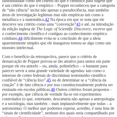
falseabilidade como um critério do que é científico para sugerir que
é um critério do que é empírico – Popper reconheceu que a categoria
de “não ciência” inclui não apenas a pseudociência, mas também
áreas de investigação legítimas mas não empíricas tais como a
metafísica e a matemática.
42
Na época em que se nota que ele
descreve seu critério como uma “convenção”
43
e até, na introdução
da edição inglesa de
The Logic of Scientific Discovery
, escreve que
o conhecimento científico é contíguo ao conhecimento empírico
cotidiano,
44
dificilmente evita-se a conclusão de que a ideia
aparentemente simples que ele inaugurou tornou-se algo como um
monstro intelectual.
Com o benefício da retrospectiva, parece que o critério de
demarcação de Popper provou-se tão atrativo para tantos em parte
porque ele era amorfo – ou, ainda, polimórfico – o bastante para
parecer servir a uma grande variedade de agendas: tais como o
interesse de cortes federais de discriminar testemunho científico
confiável de “ciência lixo”,
45
ou de determinar se a “ciência da
criação” é de fato ciência e por isso constitucionalmente poderia ser
ensinada em escolas públicas.
46
Outros critérios foram propostos –
por exemplo, que ciência de verdade fia-se em experimentos
controlados (o que, entretanto, descartaria não apenas a antropologia
e a sociologia, mas também – mais implausivelmente que todas – a
astronomia). O melhor que podemos esperar, acredito, é uma lista de
“sinais de cientificidade”, nenhum dos quais seria compartilhado por