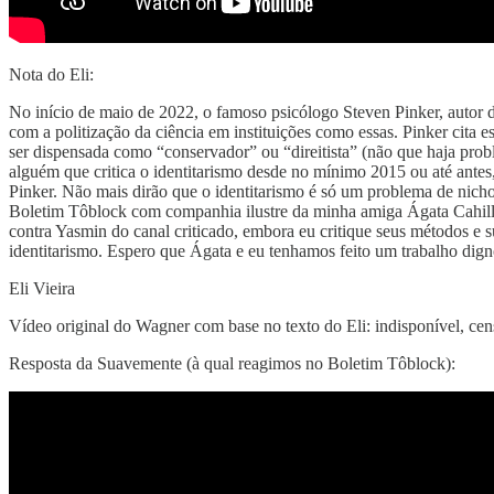
Nota do Eli:
No início de maio de 2022, o famoso psicólogo Steven Pinker, autor d
com a politização da ciência em instituições como essas. Pinker cita
ser dispensada como “conservador” ou “direitista” (não que haja pro
alguém que critica o identitarismo desde no mínimo 2015 ou até antes
Pinker. Não mais dirão que o identitarismo é só um problema de nich
Boletim Tôblock com companhia ilustre da minha amiga Ágata Cahill é 
contra Yasmin do canal criticado, embora eu critique seus métodos e 
identitarismo. Espero que Ágata e eu tenhamos feito um trabalho dign
Eli Vieira
Vídeo original do Wagner com base no texto do Eli: indisponível, c
Resposta da Suavemente (à qual reagimos no Boletim Tôblock):