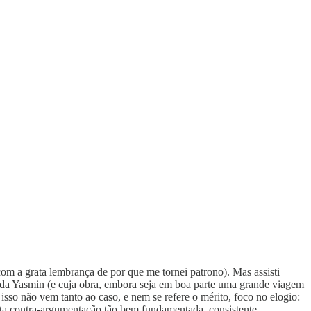
com a grata lembrança de por que me tornei patrono). Mas assisti
o da Yasmin (e cuja obra, embora seja em boa parte uma grande viagem
so não vem tanto ao caso, e nem se refere o mérito, foco no elogio:
sta contra-argumentação tão bem fundamentada, consistente,