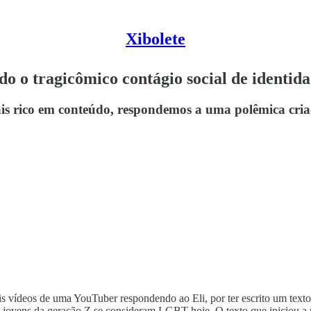
Xibolete
o o tragicômico contágio social de identi
is rico em conteúdo, respondemos a uma polêmica cria
ois vídeos de uma YouTuber respondendo ao Eli, por ter escrito um text
s jovens da geração Z se consideram LGBT hoje. O texto que iniciou a