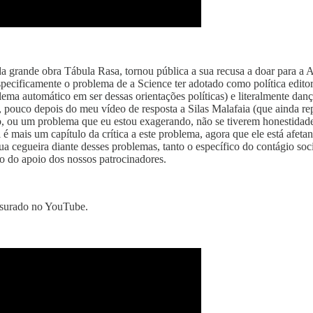
a grande obra Tábula Rasa, tornou pública a sua recusa a doar para a A
 especificamente o problema de a Science ter adotado como política edit
blema automático em ser dessas orientações políticas) e literalmente d
, pouco depois do meu vídeo de resposta a Silas Malafaia (que ainda r
o, ou um problema que eu estou exagerando, não se tiverem honestidade
mais um capítulo da crítica a este problema, agora que ele está afeta
sua cegueira diante desses problemas, tanto o específico do contágio s
o do apoio dos nossos patrocinadores.
ensurado no YouTube.