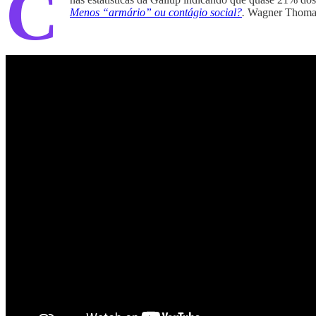
C
Menos “armário” ou contágio social?
.
Wagner Thomazo