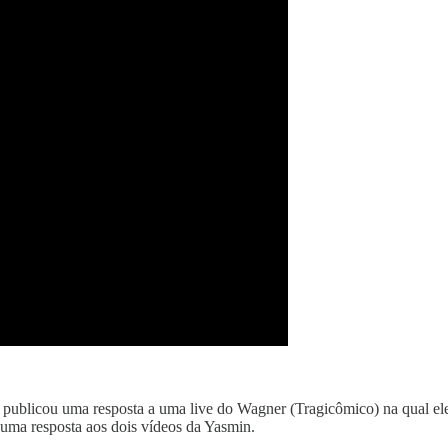
blicou uma resposta a uma live do Wagner (Tragicômico) na qual ele r
 uma resposta aos dois vídeos da Yasmin.