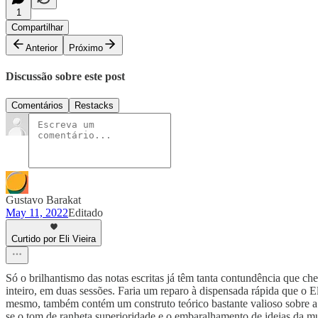
1
Compartilhar
Anterior
Próximo
Discussão sobre este post
Comentários
Restacks
Gustavo Barakat
May 11, 2022
Editado
Curtido por Eli Vieira
Só o brilhantismo das notas escritas já têm tanta contundência que ch
inteiro, em duas sessões. Faria um reparo à dispensada rápida que o 
mesmo, também contém um construto teórico bastante valioso sobre a r
se o tom de ranheta superioridade e o embaralhamento de ideias da m