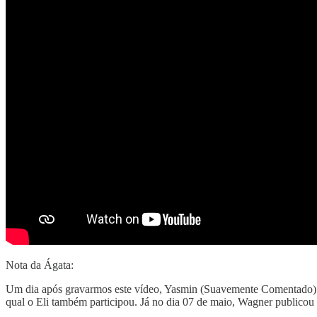
Nota da Ágata:
Um dia após gravarmos este vídeo, Yasmin (Suavemente Comentado) pu
qual o Eli também participou. Já no dia 07 de maio, Wagner publicou