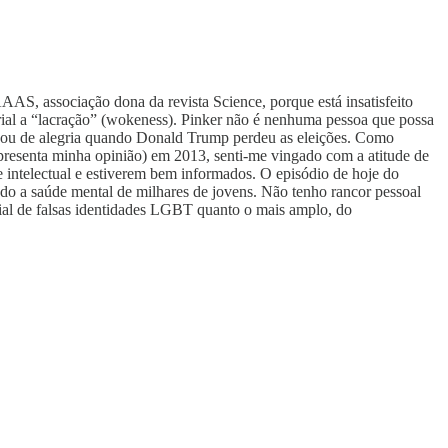
AAS, associação dona da revista Science, porque está insatisfeito
orial a “lacração” (wokeness). Pinker não é nenhuma pessoa que possa
ançou de alegria quando Donald Trump perdeu as eleições. Como
epresenta minha opinião) em 2013, senti-me vingado com a atitude de
 intelectual e estiverem bem informados. O episódio de hoje do
ndo a saúde mental de milhares de jovens. Não tenho rancor pessoal
ocial de falsas identidades LGBT quanto o mais amplo, do