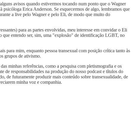
o alguns avisos quando estivermos tocando num ponto que o Wagner
ão à psicóloga Erica Anderson. Se esquecermos de algo, lembramos que
durante a live pelo Wagner e pelo Eli, de modo que muito do
essantes) para as partes envolvidas, meu interesse em convidar o Eli
ilo que entendo ser, sim, uma "explosão" de identificação LGBT, no
is para mim, enquanto pessoa transexual com posição crítica tanto às
os grupos de ativismo.
 das minhas referências, como a pesquisa com pletismografia e os
te de responsabilidades na produção do nosso podcast e títulos do
tudo, de futuramente produzir mais conteúdo sobre transexualidade, de
apreciarem minha voz e companhia.