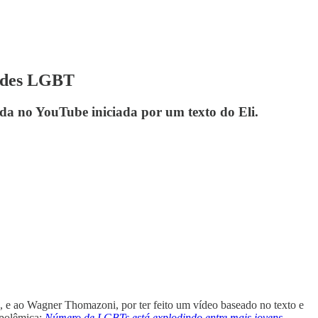
dades LGBT
da no YouTube iniciada por um texto do Eli.
o, e ao Wagner Thomazoni, por ter feito um vídeo baseado no texto e
 polêmica:
Número de LGBTs está explodindo entre mais jovens.