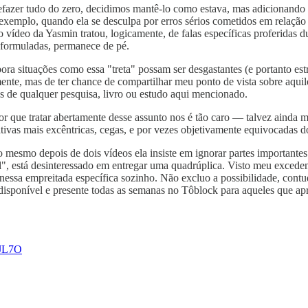
fazer tudo do zero, decidimos mantê-lo como estava, mas adicionand
r exemplo, quando ela se desculpa por erros sérios cometidos em relaç
o vídeo da Yasmin tratou, logicamente, de falas específicas proferidas 
eformuladas, permanece de pé.
ra situações como essa "treta" possam ser desgastantes (e portanto estr
mente, mas de ter chance de compartilhar meu ponto de vista sobre aqu
es de qualquer pesquisa, livro ou estudo aqui mencionado.
que tratar abertamente desse assunto nos é tão caro — talvez ainda ma
ativas mais excêntricas, cegas, e por vezes objetivamente equivocadas d
 mesmo depois de dois vídeos ela insiste em ignorar partes importantes
l", está desinteressado em entregar uma quadrúplica. Visto meu exceden
ir nessa empreitada específica sozinho. Não excluo a possibilidade, con
i disponível e presente todas as semanas no Tôblock para aqueles que 
FtJL7O