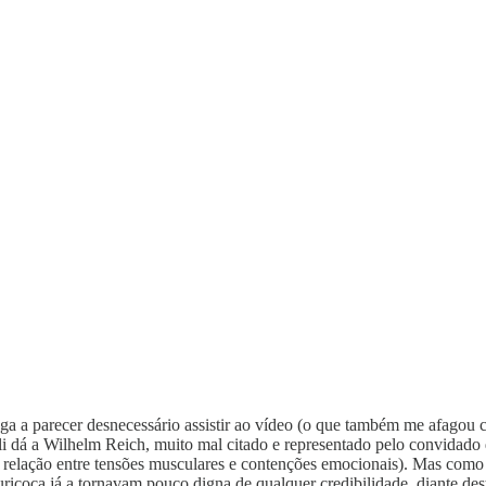
ega a parecer desnecessário assistir ao vídeo (o que também me afagou 
Eli dá a Wilhelm Reich, muito mal citado e representado pelo convidad
elação entre tensões musculares e contenções emocionais). Mas como is
uriçoca já a tornavam pouco digna de qualquer credibilidade, diante de