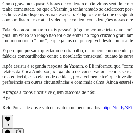
Como gravamos quase 5 horas de conteúdo e não vimos sentido em re
tenha comentado, ou que a Yasmin já tenha tentado se esclarecer; po
os links estão disponíveis na descrição. É digno de nota que o segund
compartilhado neste atual vídeo, que contém considerações novas e r
Falando agora num tom mais pessoal, julgo importante frisar que, embo
para um vídeo tão longo não foi o de entrar no fogo cruzado gratuita
mínimo no meio "trans", e que já nos era perceptível desde muito ant
Espero que possam apreciar nosso trabalho, e também compreender por 
falácias compartilhadas contra a população transexual, quanto às narr
Após assistir à segunda resposta da Yasmin, o Eli informou que "como
relatos da Erica Anderson, xingando-a de 'conservadora' sem base rea
selo editorial, caso ele mude de ideia, provavelmente terá que invest
preferência em outras circunstâncias e com mais calma. Ainda estare
Abraços a todos (inclusive quem discorda de nós),
Ágata
Referências, textos e vídeos usados ou mencionados:
https://bit.ly/3
3