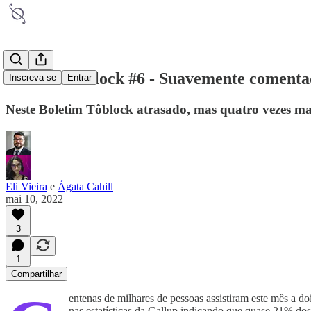
Boletim Tôblock #6 - Suavemente comentad
Inscreva-se
Entrar
Neste Boletim Tôblock atrasado, mas quatro vezes ma
Eli Vieira
e
Ágata Cahill
mai 10, 2022
3
1
Compartilhar
entenas de milhares de pessoas assistiram este mês a d
nas estatísticas da Gallup indicando que quase 21% do