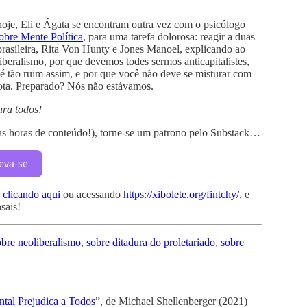
oje, Eli e Ágata se encontram outra vez com o psicólogo
obre Mente Política
, para uma tarefa dolorosa: reagir a duas
brasileira, Rita Von Hunty e Jones Manoel, explicando ao
liberalismo, por que devemos todes sermos anticapitalistes,
 é tão ruim assim, e por que você não deve se misturar com
hota. Preparado? Nós não estávamos.
ara todos!
uas horas de conteúdo!), torne-se um patrono pelo Substack…
eva-se
 clicando aqui
ou acessando
https://xibolete.org/fintchy/
, e
sais!
obre neoliberalismo
,
sobre ditadura do proletariado
,
sobre
tal Prejudica a Todos
”, de Michael Shellenberger (2021)