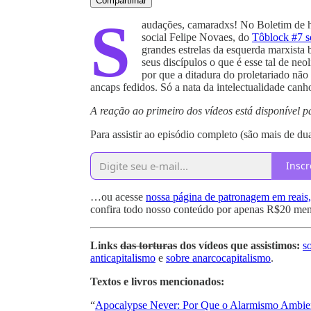
Compartilhar
S
audações, camaradxs! No Boletim de h
social Felipe Novaes, do
Tôblock #7 s
grandes estrelas da esquerda marxista 
seus discípulos o que é esse tal de neo
por que a ditadura do proletariado não
ancaps fedidos. Só a nata da intelectualidade can
A reação ao primeiro dos vídeos está disponível p
Para assistir ao episódio completo (são mais de d
Inscr
…ou acesse
nossa página de patronagem em reais,
confira todo nosso conteúdo por apenas R$20 men
Links
das torturas
dos vídeos que assistimos:
s
anticapitalismo
e
sobre anarcocapitalismo
.
Textos e livros mencionados:
“
Apocalypse Never: Por Que o Alarmismo Ambien