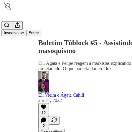
Compartilhar a partir
de0:00
Inscreva-se
Entrar
Boletim Tôblock #5 - Assistindo
masoquismo
Eli, Ágata e Felipe reagem a marxistas explicando 
proletariado. O que poderia dar errado?
Eli Vieira
e
Ágata Cahill
abr 21, 2022
12
2