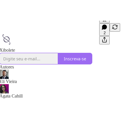
12
2
Xibolete
Inscreva-se
Autores
Eli Vieira
Ágata Cahill