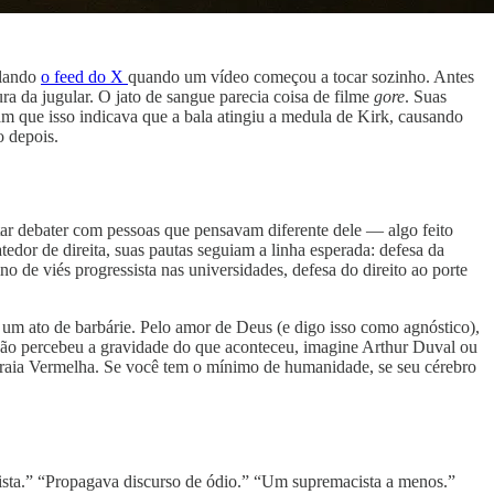
olando
o feed do X
quando um vídeo começou a tocar sozinho. Antes
ra da jugular. O jato de sangue parecia coisa de filme
gore
. Suas
 que isso indicava que a bala atingiu a medula de Kirk, causando
o depois.
ar debater com pessoas que pensavam diferente dele — algo feito
dor de direita, suas pautas seguiam a linha esperada: defesa da
no de viés progressista nas universidades, defesa do direito ao porte
 um ato de barbárie. Pelo amor de Deus (e digo isso como agnóstico),
a não percebeu a gravidade do que aconteceu, imagine Arthur Duval ou
 Praia Vermelha. Se você tem o mínimo de humanidade, se seu cérebro
scista.” “Propagava discurso de ódio.” “Um supremacista a menos.”