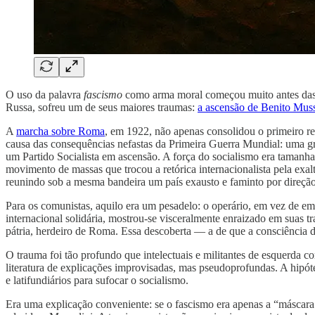
O uso da palavra
fascismo
como arma moral começou muito antes das r
Russa, sofreu um de seus maiores traumas:
a ascensão de Benito Musso
A
marcha sobre Roma
, em 1922, não apenas consolidou o primeiro r
causa das consequências nefastas da Primeira Guerra Mundial: uma g
um Partido Socialista em ascensão. A força do socialismo era tamanha q
movimento de massas que trocou a retórica internacionalista pela exal
reunindo sob a mesma bandeira um país exausto e faminto por direção
Para os comunistas, aquilo era um pesadelo: o operário, em vez de e
internacional solidária, mostrou-se visceralmente enraizado em suas tr
pátria, herdeiro de Roma. Essa descoberta — a de que a consciência d
O trauma foi tão profundo que intelectuais e militantes de esquerda 
literatura de explicações improvisadas, mas pseudoprofundas. A hipó
e latifundiários para sufocar o socialismo.
Era uma explicação conveniente: se o fascismo era apenas a “máscara 