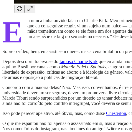
E
u nunca tinha ouvido falar em Charlie Kirk. Meu prime
que eu conseguisse reagir, vi um sujeito num palco — ta
mãos tremelicavam como se ele fosse um dos agentes da
uma espécie de bug no seu sistema nervoso. “Ele deve t
Sobre o vídeo, bem, eu assisti sem querer, mas a cena brutal ficou pre
Depois descobri: tratava-se do
famoso Charlie Kirk
que eu ainda não 
aqui no Brasil por canais como
Mamãe Falei
e
Spotniks
, e agora num
liberdade de expressão, críticas ao aborto e à ideologia de gênero, val
de armas e oposição a políticas de imigração liberal.
Concordo com a maioria delas? Não. Mas isso, convenhamos, é irreleva
universidade deveriam ser seguras, deveriam promover a livre circula
Marcia Tiburi sendo surpreendidos por um tiroteio ao tentar debater 
ainda não foi corroído pelo conflito intergrupal, você deveria se sentir
Isso pode parecer apelativo, até óbvio, mas, como disse
Chesterton
, c
O que me espantou não foi apenas o assassinato em si, mas a reação a 
Nos comentários do instagram, nas timelines do antigo Twiter e nos g