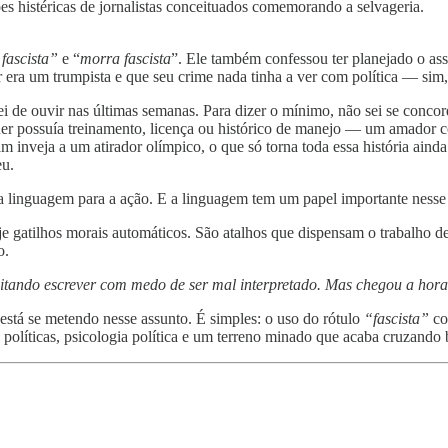
es histéricas de jornalistas conceituados comemorando a selvageria.
fascista”
e “
morra fascista
”. Ele também confessou ter planejado o as
era um trumpista e que seu crime nada tinha a ver com política — sim,
i de ouvir nas últimas semanas. Para dizer o mínimo, não sei se concord
sequer possuía treinamento, licença ou histórico de manejo — um amado
 inveja a um atirador olímpico, o que só torna toda essa história ainda
eu.
da linguagem para a ação. E a linguagem tem um papel importante nesse
je gatilhos morais automáticos. São atalhos que dispensam o trabalho de
o.
vitando escrever com medo de ser mal interpretado. Mas chegou a hora
está se metendo nesse assunto. É simples: o uso do rótulo
“fascista”
co
s políticas, psicologia política e um terreno minado que acaba cruzando