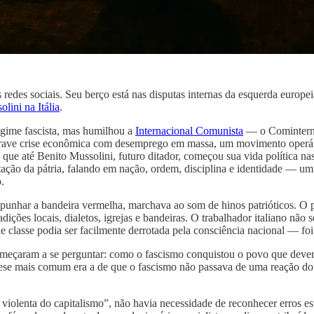
edes sociais. Seu berço está nas disputas internas da esquerda euro
lini na Itália
.
egime fascista, mas humilhou a
Internacional Comunista
— o Comintern —
rave crise econômica com desemprego em massa, um movimento operário
ue até Benito Mussolini, futuro ditador, começou sua vida política nas f
tação da pátria, falando em nação, ordem, disciplina e identidade — um
.
mpunhar a bandeira vermelha, marchava ao som de hinos patrióticos. O p
adições locais, dialetos, igrejas e bandeiras. O trabalhador italiano nã
e classe podia ser facilmente derrotada pela consciência nacional — fo
começaram a se perguntar: como o fascismo conquistou o povo que dever
tese mais comum era a de que o fascismo não passava de uma reação do
violenta do capitalismo”, não havia necessidade de reconhecer erros e