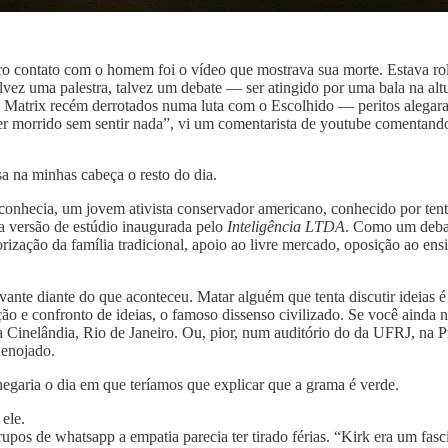
iro contato com o homem foi o vídeo que mostrava sua morte. Estava r
lvez uma palestra, talvez um debate — ser atingido por uma bala na altu
 Matrix recém derrotados numa luta com o Escolhido — peritos alegaram
er morrido sem sentir nada”, vi um comentarista de youtube comentand
sa na minhas cabeça o resto do dia.
conhecia, um jovem ativista conservador americano, conhecido por tent
a versão de estúdio inaugurada pelo
Inteligência LTDA
. Como um debate
orização da família tradicional, apoio ao livre mercado, oposição ao ensi
nte diante do que aconteceu. Matar alguém que tenta discutir ideias é
ção e confronto de ideias, o famoso dissenso civilizado. Se você aind
na Cinelândia, Rio de Janeiro. Ou, pior, num auditório do da UFRJ, na
 enojado.
hegaria o dia em que teríamos que explicar que a grama é verde.
ele.
rupos de whatsapp a empatia parecia ter tirado férias. “Kirk era um fa