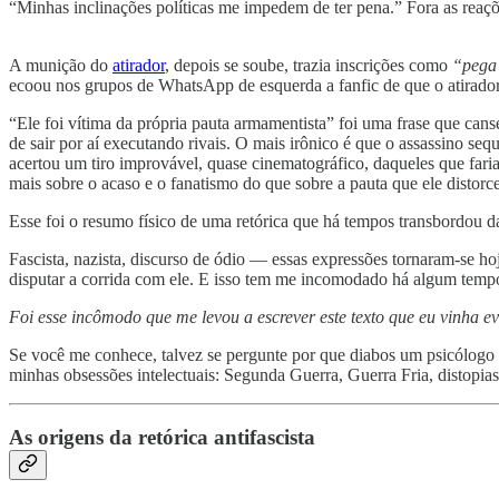
“Minhas inclinações políticas me impedem de ter pena.” Fora as reaçõ
A munição do
atirador
, depois se soube, trazia inscrições como
“pega 
ecoou nos grupos de WhatsApp de esquerda a fanfic de que o atirador 
“Ele foi vítima da própria pauta armamentista” foi uma frase que canse
de sair por aí executando rivais. O mais irônico é que o assassino 
acertou um tiro improvável, quase cinematográfico, daqueles que fariam
mais sobre o acaso e o fanatismo do que sobre a pauta que ele distorc
Esse foi o resumo físico de uma retórica que há tempos transbordou 
Fascista, nazista, discurso de ódio — essas expressões tornaram-se ho
disputar a corrida com ele. E isso tem me incomodado há algum temp
Foi esse incômodo que me levou a escrever este texto que eu vinha e
Se você me conhece, talvez se pergunte por que diabos um psicólogo 
minhas obsessões intelectuais: Segunda Guerra, Guerra Fria, distopia
As origens da retórica antifascista