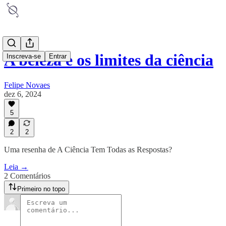
A beleza e os limites da ciência
Inscreva-se
Entrar
Felipe Novaes
dez 6, 2024
5
2
2
Uma resenha de A Ciência Tem Todas as Respostas?
Leia →
2 Comentários
Primeiro no topo